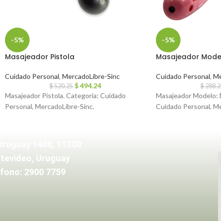
-5%
-5%
Masajeador Pistola
Masajeador Mode
Cuidado Personal
,
MercadoLibre-Sinc
Cuidado Personal
,
Me
$
494.24
$
520.25
$
288.2
Masajeador Pistola. Categoría: Cuidado
Masajeador Modelo: 
Personal, MercadoLibre-Sinc.
Cuidado Personal, Me
Uruguay 1406, 11200
tevideo, Uruguay
fono: 2900 7759