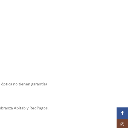
 óptica no tienen garantía)
obranza Abitab y RedPagos.
Face
Insta