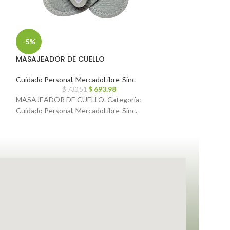
-5%
-5%
MASAJEADOR DE CUELLO
Afilador cuadr
Cuidado Personal
,
MercadoLibre-Sinc
MercadoLibre-Sin
$
693.98
$
730.51
$
2
MASAJEADOR DE CUELLO. Categoría:
Afilador cuadrupl
Cuidado Personal, MercadoLibre-Sinc.
MercadoLibre-Sin