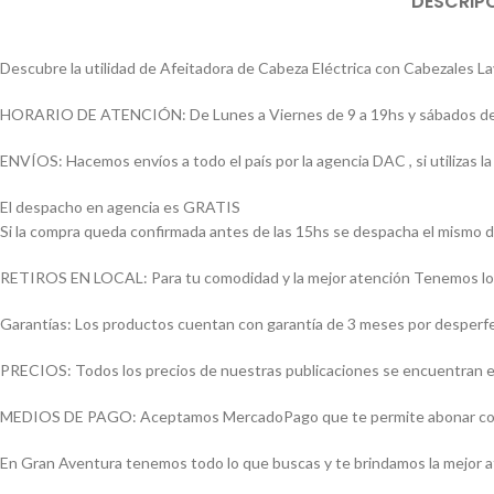
DESCRIP
Descubre la utilidad de Afeitadora de Cabeza Eléctrica con Cabezales L
HORARIO DE ATENCIÓN: De Lunes a Viernes de 9 a 19hs y sábados de
ENVÍOS: Hacemos envíos a todo el país por la agencia DAC , si utilizas
El despacho en agencia es GRATIS
Si la compra queda confirmada antes de las 15hs se despacha el mismo d
RETIROS EN LOCAL: Para tu comodidad y la mejor atención Tenemos loca
Garantías: Los productos cuentan con garantía de 3 meses por desperfect
PRECIOS: Todos los precios de nuestras publicaciones se encuentran ex
MEDIOS DE PAGO: Aceptamos MercadoPago que te permite abonar con (Vi
En Gran Aventura tenemos todo lo que buscas y te brindamos la mejor 