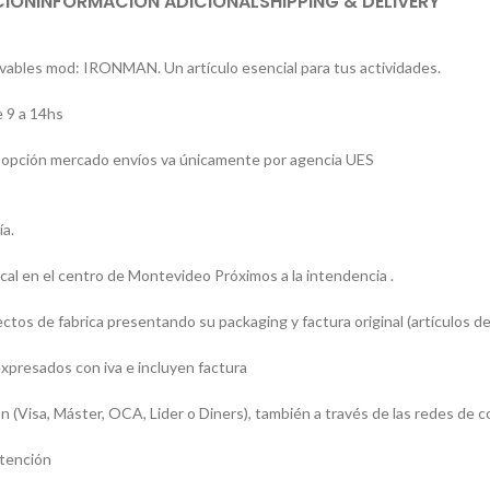
CIÓN
INFORMACIÓN ADICIONAL
SHIPPING & DELIVERY
avables mod: IRONMAN. Un artículo esencial para tus actividades.
 9 a 14hs
 la opción mercado envíos va únicamente por agencia UES
ía.
l en el centro de Montevideo Próximos a la intendencia .
os de fabrica presentando su packaging y factura original (artículos de
presados con iva e incluyen factura
sa, Máster, OCA, Lider o Diners), también a través de las redes de c
atención