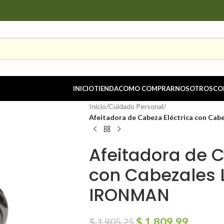
INICIO
TIENDA
COMO COMPRAR
NOSOTROS
CO
Inicio
/
Cuidado Personal
/
Afeitadora de Cabeza Eléctrica con Ca
Afeitadora de C
con Cabezales 
IRONMAN
$
1,809.99
$
1,905.25