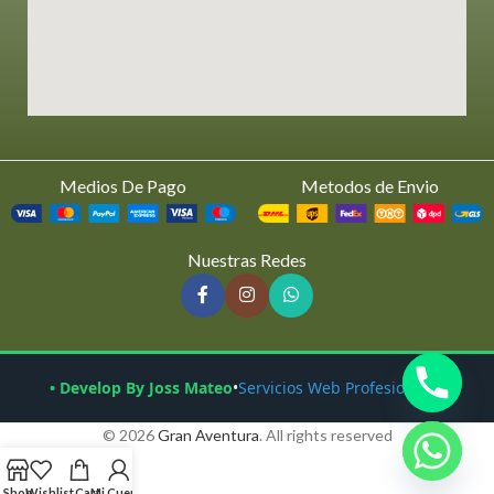
Medios De Pago
Metodos de Envio
Nuestras Redes
• Develop By Joss Mateo
•
Servicios Web Profesionales
© 2026
Gran Aventura
. All rights reserved
Shop
Wishlist
Cart
Mi Cuenta