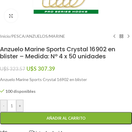
Click to enlarge
Inicio
/
PESCA
/
ANZUELOS
/
MARINE
Anzuelo Marine Sports Crystal 16902 en
blister – Medida: Nº 4 x 50 unidades
U$S
307.39
U$S
323.57
Anzuelo Marine Sports Crystal 16902 en blister
100 disponibles
-
+
AÑADIR AL CARRITO