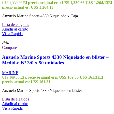
El precio original era: U$S 1,330.66.
U$S
1,264.13
El
U$S
1,330.66
precio actual es: U$S 1,264.13.
Anzuelo Marine Sports 4330 Niquelado x Caja
Lista de elegidos
Añadir al carrito
Vista Rápida
-5%
Compare
Anzuelo Marine Sports 4330 Niquelado en blister –
Medida: Nº 3/0 x 50 unidades
MARINE
El precio original era: U$S 169.80.
U$S
161.31
El
U$S
169.80
precio actual es: U$S 161.31.
Anzuelo Marine Sports 4330 Niquelado en blister
Lista de elegidos
Añadir al carrito
Vista Rápida