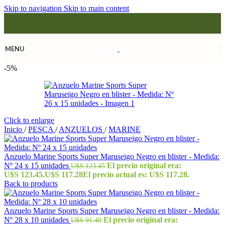
Skip to navigation
Skip to main content
MENU
-5%
Click to enlarge
Inicio
/
PESCA
/
ANZUELOS
/
MARINE
Anzuelo Marine Sports Super Maruseigo Negro en blister - Medida:
Nº 24 x 15 unidades
El precio original era:
U$S
123.45
U$S 123.45.
U$S
117.28
El precio actual es: U$S 117.28.
Back to products
Anzuelo Marine Sports Super Maruseigo Negro en blister - Medida:
Nº 28 x 10 unidades
El precio original era:
U$S
91.40