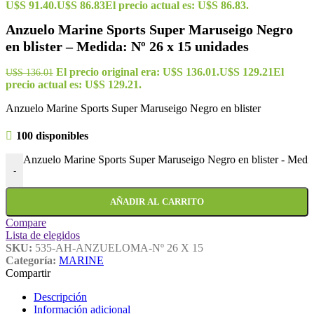
U$S 91.40.
U$S
86.83
El precio actual es: U$S 86.83.
Anzuelo Marine Sports Super Maruseigo Negro
en blister – Medida: Nº 26 x 15 unidades
El precio original era: U$S 136.01.
U$S
129.21
El
U$S
136.01
precio actual es: U$S 129.21.
Anzuelo Marine Sports Super Maruseigo Negro en blister
100 disponibles
Anzuelo Marine Sports Super Maruseigo Negro en blister - Medid
-
AÑADIR AL CARRITO
Compare
Lista de elegidos
SKU:
535-AH-ANZUELOMA-Nº 26 X 15
Categoría:
MARINE
Compartir
Descripción
Información adicional