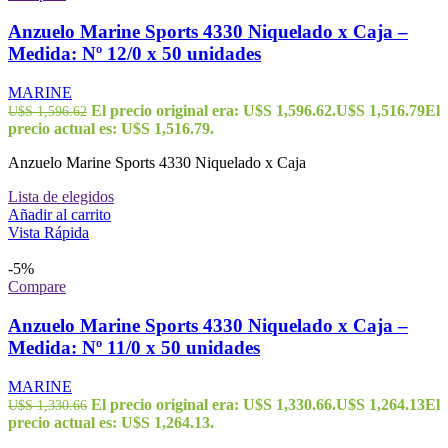
Anzuelo Marine Sports 4330 Niquelado x Caja –
Medida: Nº 12/0 x 50 unidades
MARINE
El precio original era: U$S 1,596.62.
U$S
1,516.79
El
U$S
1,596.62
precio actual es: U$S 1,516.79.
Anzuelo Marine Sports 4330 Niquelado x Caja
Lista de elegidos
Añadir al carrito
Vista Rápida
-5%
Compare
Anzuelo Marine Sports 4330 Niquelado x Caja –
Medida: Nº 11/0 x 50 unidades
MARINE
El precio original era: U$S 1,330.66.
U$S
1,264.13
El
U$S
1,330.66
precio actual es: U$S 1,264.13.