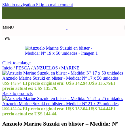
Skip to navigation
Skip to main content
MENU
-5%
Click to enlarge
Inicio
/
PESCA
/
ANZUELOS
/
MARINE
Anzuelo Marine Suzuki en blister - Medida: Nº 17 x 50 unidades
El precio original era: U$S 142.94.
U$S
135.79
El
U$S
142.94
precio actual es: U$S 135.79.
Back to products
Anzuelo Marine Suzuki en blister - Medida: Nº 21 x 25 unidades
El precio original era: U$S 152.04.
U$S
144.44
El
U$S
152.04
precio actual es: U$S 144.44.
Anzuelo Marine Suzuki en blister – Medida: Nº