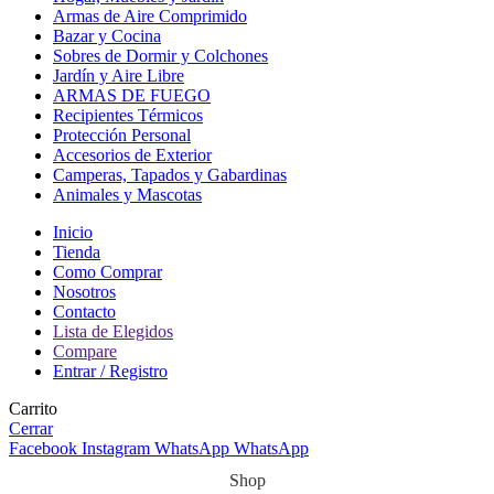
Armas de Aire Comprimido
Bazar y Cocina
Sobres de Dormir y Colchones
Jardín y Aire Libre
ARMAS DE FUEGO
Recipientes Térmicos
Protección Personal
Accesorios de Exterior
Camperas, Tapados y Gabardinas
Animales y Mascotas
Inicio
Tienda
Como Comprar
Nosotros
Contacto
Lista de Elegidos
Compare
Entrar / Registro
Carrito
Cerrar
Facebook
Instagram
WhatsApp
WhatsApp
Shop