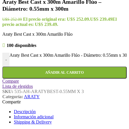
Araty Best Cast x 300m Amarillo Flúo –
Diámetro: 0.55mm x 300m
El precio original era: U$S 252.09.
U$S
239.49
El
U$S
252.09
precio actual es: U$S 239.49.
Araty Best Cast x 300m Amarillo Flúo
100 disponibles
Araty Best Cast x 300m Amarillo Flúo - Diámetro: 0.55mm x 30
-
AÑADIR AL CARRITO
Compare
Lista de elegidos
SKU:
535-AH-ARATYBEST-0.55MM X 3
Categoría:
ARATY
Compartir
Descripción
Información adicional
Shipping & Delivery