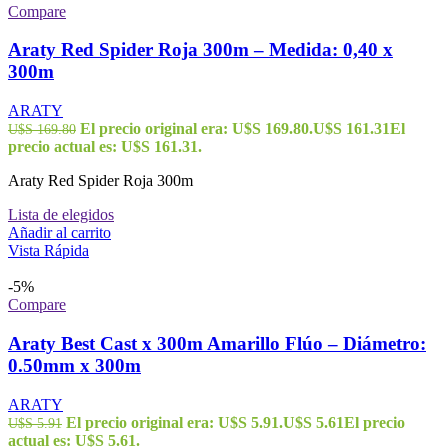
Compare
Araty Red Spider Roja 300m – Medida: 0,40 x
300m
ARATY
El precio original era: U$S 169.80.
U$S
161.31
El
U$S
169.80
precio actual es: U$S 161.31.
Araty Red Spider Roja 300m
Lista de elegidos
Añadir al carrito
Vista Rápida
-5%
Compare
Araty Best Cast x 300m Amarillo Flúo – Diámetro:
0.50mm x 300m
ARATY
El precio original era: U$S 5.91.
U$S
5.61
El precio
U$S
5.91
actual es: U$S 5.61.