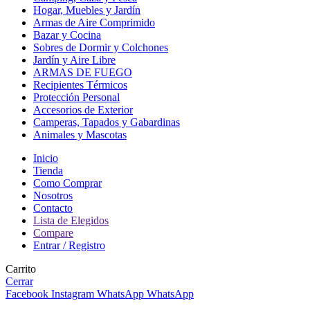
Hogar, Muebles y Jardín
Armas de Aire Comprimido
Bazar y Cocina
Sobres de Dormir y Colchones
Jardín y Aire Libre
ARMAS DE FUEGO
Recipientes Térmicos
Protección Personal
Accesorios de Exterior
Camperas, Tapados y Gabardinas
Animales y Mascotas
Inicio
Tienda
Como Comprar
Nosotros
Contacto
Lista de Elegidos
Compare
Entrar / Registro
Carrito
Cerrar
Facebook
Instagram
WhatsApp
WhatsApp