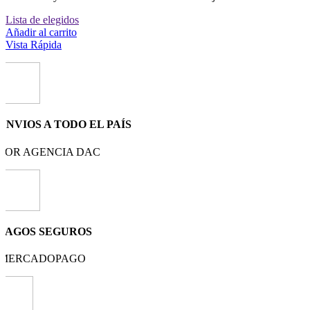
Lista de elegidos
Añadir al carrito
Vista Rápida
ENVIOS A TODO EL PAÍS
POR AGENCIA DAC
PAGOS SEGUROS
MERCADOPAGO