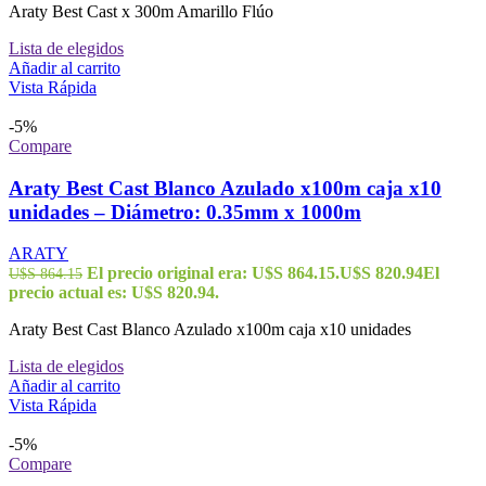
Araty Best Cast x 300m Amarillo Flúo
Lista de elegidos
Añadir al carrito
Vista Rápida
-5%
Compare
Araty Best Cast Blanco Azulado x100m caja x10
unidades – Diámetro: 0.35mm x 1000m
ARATY
El precio original era: U$S 864.15.
U$S
820.94
El
U$S
864.15
precio actual es: U$S 820.94.
Araty Best Cast Blanco Azulado x100m caja x10 unidades
Lista de elegidos
Añadir al carrito
Vista Rápida
-5%
Compare