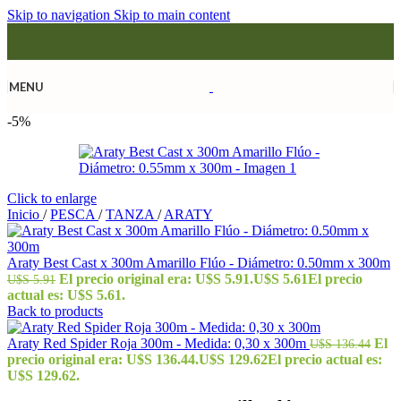
Skip to navigation
Skip to main content
MENU
-5%
Click to enlarge
Inicio
/
PESCA
/
TANZA
/
ARATY
Araty Best Cast x 300m Amarillo Flúo - Diámetro: 0.50mm x 300m
El precio original era: U$S 5.91.
U$S
5.61
El precio
U$S
5.91
actual es: U$S 5.61.
Back to products
Araty Red Spider Roja 300m - Medida: 0,30 x 300m
El
U$S
136.44
precio original era: U$S 136.44.
U$S
129.62
El precio actual es:
U$S 129.62.