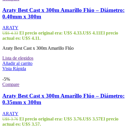
Araty Best Cast x 300m Amarillo Flúo – Diámetro:
0.40mm x 300m
ARATY
El precio original era: U$S 4.33.
U$S
4.11
El precio
U$S
4.33
actual es: U$S 4.11.
Araty Best Cast x 300m Amarillo Flúo
Lista de elegidos
Añadir al carrito
Vista Rápida
-5%
Compare
Araty Best Cast x 300m Amarillo Flúo – Diámetro:
0.35mm x 300m
ARATY
El precio original era: U$S 3.76.
U$S
3.57
El precio
U$S
3.76
actual es: U$S 3.57.