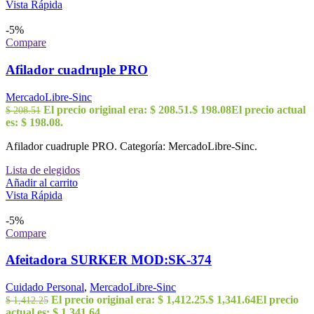
Vista Rápida
-5%
Compare
Afilador cuadruple PRO
MercadoLibre-Sinc
El precio original era: $ 208.51.
$
198.08
El precio actual
$
208.51
es: $ 198.08.
Afilador cuadruple PRO. Categoría: MercadoLibre-Sinc.
Lista de elegidos
Añadir al carrito
Vista Rápida
-5%
Compare
Afeitadora SURKER MOD:SK-374
Cuidado Personal
,
MercadoLibre-Sinc
El precio original era: $ 1,412.25.
$
1,341.64
El precio
$
1,412.25
actual es: $ 1,341.64.