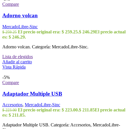
Compare
Adorno volcan
MercadoLibre-Sinc
El precio original era: $ 259.25.
$
246.29
El precio actual
$
259.25
es: $ 246.29.
Adorno volcan. Categoría: MercadoLibre-Sinc.
Lista de elegidos
Añadir al carrito
Vista Rápida
-5%
Compare
Adaptador Multiple USB
Accesorios
,
MercadoLibre-Sinc
El precio original era: $ 223.00.
$
211.85
El precio actual
$
223.00
es: $ 211.85.
Adaptador Multiple USB. Categoría: Accesorios, MercadoLibre-