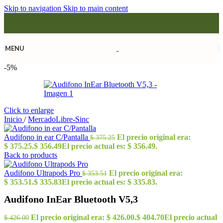
Skip to navigation
Skip to main content
MENU
-5%
Click to enlarge
Inicio
/
MercadoLibre-Sinc
Audifono in ear C/Pantalla
El precio original era:
$
375.25
$ 375.25.
$
356.49
El precio actual es: $ 356.49.
Back to products
Audifono Ultrapods Pro
El precio original era:
$
353.51
$ 353.51.
$
335.83
El precio actual es: $ 335.83.
Audifono InEar Bluetooth V5,3
El precio original era: $ 426.00.
$
404.70
El precio actual
$
426.00