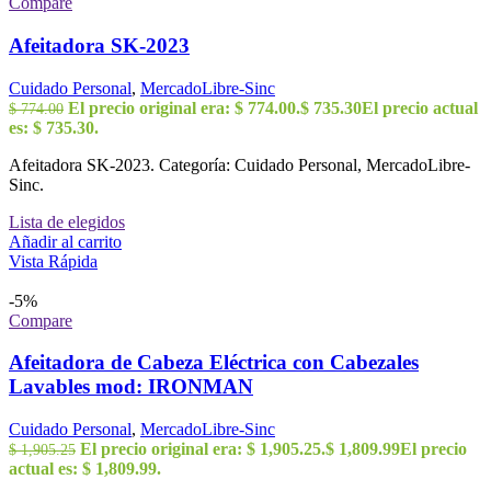
Compare
Afeitadora SK-2023
Cuidado Personal
,
MercadoLibre-Sinc
El precio original era: $ 774.00.
$
735.30
El precio actual
$
774.00
es: $ 735.30.
Afeitadora SK-2023. Categoría: Cuidado Personal, MercadoLibre-
Sinc.
Lista de elegidos
Añadir al carrito
Vista Rápida
-5%
Compare
Afeitadora de Cabeza Eléctrica con Cabezales
Lavables mod: IRONMAN
Cuidado Personal
,
MercadoLibre-Sinc
El precio original era: $ 1,905.25.
$
1,809.99
El precio
$
1,905.25
actual es: $ 1,809.99.