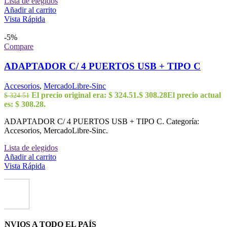
Lista de elegidos
Añadir al carrito
Vista Rápida
-5%
Compare
ADAPTADOR C/ 4 PUERTOS USB + TIPO C
Accesorios
,
MercadoLibre-Sinc
El precio original era: $ 324.51.
$
308.28
El precio actual
$
324.51
es: $ 308.28.
ADAPTADOR C/ 4 PUERTOS USB + TIPO C. Categoría:
Accesorios, MercadoLibre-Sinc.
Lista de elegidos
Añadir al carrito
Vista Rápida
ENVIOS A TODO EL PAÍS