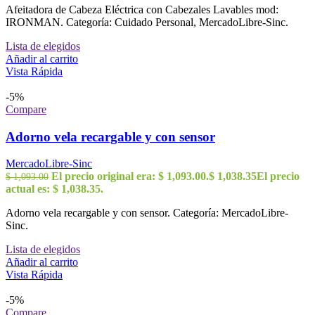
Afeitadora de Cabeza Eléctrica con Cabezales Lavables mod:
IRONMAN. Categoría: Cuidado Personal, MercadoLibre-Sinc.
Lista de elegidos
Añadir al carrito
Vista Rápida
-5%
Compare
Adorno vela recargable y con sensor
MercadoLibre-Sinc
El precio original era: $ 1,093.00.
$
1,038.35
El precio
$
1,093.00
actual es: $ 1,038.35.
Adorno vela recargable y con sensor. Categoría: MercadoLibre-
Sinc.
Lista de elegidos
Añadir al carrito
Vista Rápida
-5%
Compare