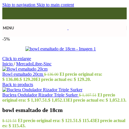
Skip to navigation
Skip to main content
MENU
-5%
Click to enlarge
Inicio
/
MercadoLibre-Sinc
Bowl esmaltado 20cm
El precio original era:
$
136.00
$ 136.00.
$
129.20
El precio actual es: $ 129.20.
Back to products
Buclera Ondulador Rizador Triple Surker
El precio
$
1,107.51
original era: $ 1,107.51.
$
1,052.13
El precio actual es: $ 1,052.13.
bowl esmaltado de 18cm
El precio original era: $ 121.51.
$
115.43
El precio actual
$
121.51
es: $ 115.43.