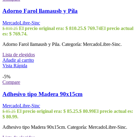
Adorno Farol llamausb y Pila
MercadoLibre-Sinc
El precio original era: $ 810.25.
$
769.74
El precio actual
$
810.25
es: $ 769.74.
Adorno Farol llamausb y Pila. Categoría: MercadoLibre-Sinc.
Lista de elegidos
Añadir al carrito
Vista Rápida
-5%
Compare
Adhesivo tipo Madera 90x15cm
MercadoLibre-Sinc
El precio original era: $ 85.25.
$
80.99
El precio actual es:
$
85.25
$ 80.99.
Adhesivo tipo Madera 90x15cm. Categoría: MercadoLibre-Sinc.