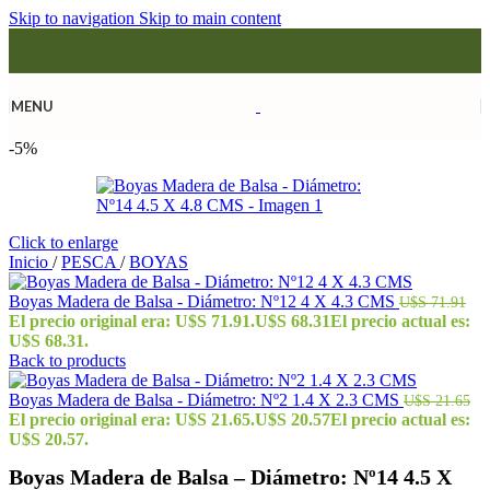
Skip to navigation
Skip to main content
MENU
-5%
Click to enlarge
Inicio
/
PESCA
/
BOYAS
Boyas Madera de Balsa - Diámetro: Nº12 4 X 4.3 CMS
U$S
71.91
El precio original era: U$S 71.91.
U$S
68.31
El precio actual es:
U$S 68.31.
Back to products
Boyas Madera de Balsa - Diámetro: Nº2 1.4 X 2.3 CMS
U$S
21.65
El precio original era: U$S 21.65.
U$S
20.57
El precio actual es:
U$S 20.57.
Boyas Madera de Balsa – Diámetro: Nº14 4.5 X