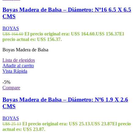
Boyas Madera de Balsa – Diámetro: Nº16 6.5 X 6.5
CMS
BOYAS
El precio original era: U$S 164.60.
U$S
156.37
El
U$S
164.60
precio actual es: U$S 156.37.
Boyas Madera de Balsa
Lista de elegidos
Añadir al carrito
Vista Rápida
-5%
Compare
Boyas Madera de Balsa – Diámetro: Nº6 1.9 X 2.6
CMS
BOYAS
El precio original era: U$S 25.13.
U$S
23.87
El precio
U$S
25.13
actual es: U$S 23.87.