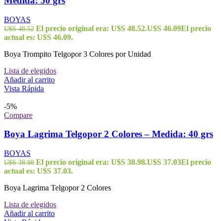
Medida: 50 grs
BOYAS
El precio original era: U$S 48.52.
U$S
46.09
El precio
U$S
48.52
actual es: U$S 46.09.
Boya Trompito Telgopor 3 Colores por Unidad
Lista de elegidos
Añadir al carrito
Vista Rápida
-5%
Compare
Boya Lagrima Telgopor 2 Colores – Medida: 40 grs
BOYAS
El precio original era: U$S 38.98.
U$S
37.03
El precio
U$S
38.98
actual es: U$S 37.03.
Boya Lagrima Telgopor 2 Colores
Lista de elegidos
Añadir al carrito