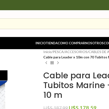
INICIO
TIENDA
COMO COMPRAR
NOSOTROS
CO
Inicio
/
PESCA
/
ACCESORIOS
/
CABLES DE 
Cable para Leader x 10m con 70 Tubitos 
Cable para Lea
Tubitos Marine 
10 m
U$S
178.59
U$S
187.99