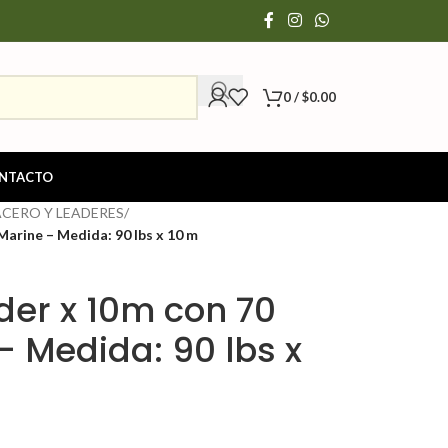
0
/
$
0.00
NTACTO
ACERO Y LEADERES
/
Marine – Medida: 90 lbs x 10 m
der x 10m con 70
– Medida: 90 lbs x