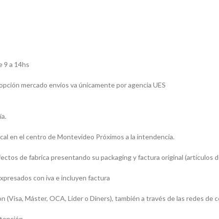
e 9 a 14hs
la opción mercado envíos va únicamente por agencia UES
ía.
al en el centro de Montevideo Próximos a la intendencia.
tos de fabrica presentando su packaging y factura original (artículos de
xpresados con iva e incluyen factura
Visa, Máster, OCA, Lider o Diners), también a través de las redes de 
atención