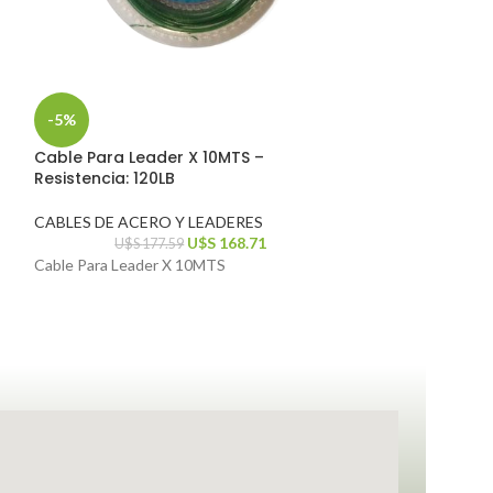
-5%
-5%
Cable Para Leader X 10MTS –
Cable Para Lea
Resistencia: 120LB
Resistencia: 10
CABLES DE ACERO Y LEADERES
CABLES DE ACER
U$S
168.71
U$S
177.59
U$S
17
Cable Para Leader X 10MTS
Cable Para Leade