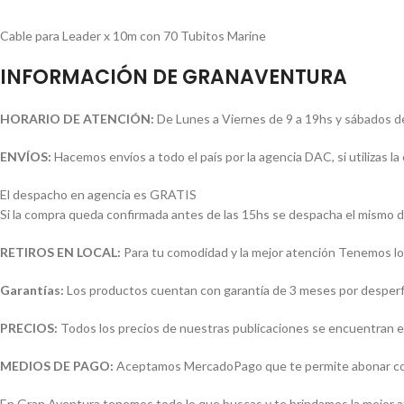
Cable para Leader x 10m con 70 Tubitos Marine
INFORMACIÓN DE GRANAVENTURA
HORARIO DE ATENCIÓN:
De Lunes a Viernes de 9 a 19hs y sábados d
ENVÍOS:
Hacemos envíos a todo el país por la agencia DAC, si utilizas 
El despacho en agencia es GRATIS
Si la compra queda confirmada antes de las 15hs se despacha el mismo d
RETIROS EN LOCAL:
Para tu comodidad y la mejor atención Tenemos loc
Garantías:
Los productos cuentan con garantía de 3 meses por desperfec
PRECIOS:
Todos los precios de nuestras publicaciones se encuentran e
MEDIOS DE PAGO:
Aceptamos MercadoPago que te permite abonar con (
En Gran Aventura tenemos todo lo que buscas y te brindamos la mejor 