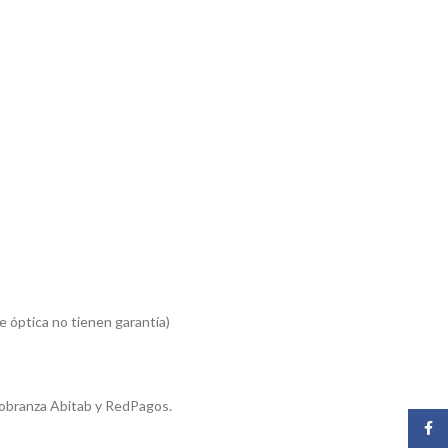
 óptica no tienen garantía)
cobranza Abitab y RedPagos.
Face