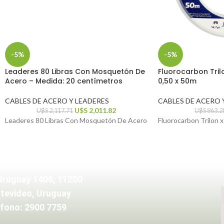
-5%
-5%
Leaderes 80 Libras Con Mosquetón De
Fluorocarbon Tril
Acero – Medida: 20 centímetros
0,50 x 50m
CABLES DE ACERO Y LEADERES
CABLES DE ACERO 
U$S
2,011.82
U$S
2,117.71
U$S
863.2
Leaderes 80 Libras Con Mosquetón De Acero
Fluorocarbon Trilon 
Uruguay 1406, 11200
tevideo, Uruguay
fono: 2900 7759