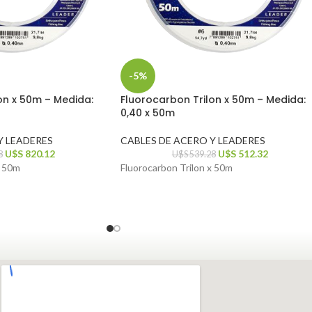
-5%
on x 50m – Medida:
Fluorocarbon Trilon x 50m – Medida:
0,40 x 50m
Y LEADERES
CABLES DE ACERO Y LEADERES
U$S
820.12
U$S
512.32
8
U$S
539.28
x 50m
Fluorocarbon Trilon x 50m