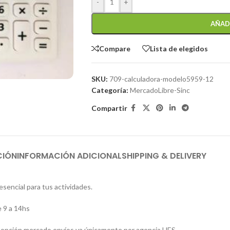
-
+
AÑAD
Compare
Lista de elegidos
SKU:
709-calculadora-modelo5959-12
Categoría:
MercadoLibre-Sinc
Compartir
CIÓN
INFORMACIÓN ADICIONAL
SHIPPING & DELIVERY
ncial para tus actividades.
 9 a 14hs
 la opción mercado envíos va únicamente por agencia UES