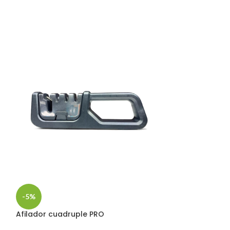
-5%
-5%
Afilador cuadruple PRO
Adaptador Via