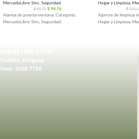
MercadoLibre-Sinc
,
Seguridad
Hogar y Limpieza
,
Mer
$
94.76
$
99.75
$
150.5
Alarma de puerta/ventana. Categoría:
Agente de limpieza de
MercadoLibre-Sinc, Seguridad.
Hogar y Limpieza, Me
Uruguay 1406, 11200
tevideo, Uruguay
fono: 2900 7759