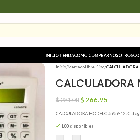
INICIO
TIENDA
COMO COMPRAR
NOSOTROS
CO
Inicio
/
MercadoLibre-Sinc
/
CALCULADORA 
CALCULADORA 
$
266.95
$
281.00
CALCULADORA MODELO:5959-12. Categorí
100 disponibles