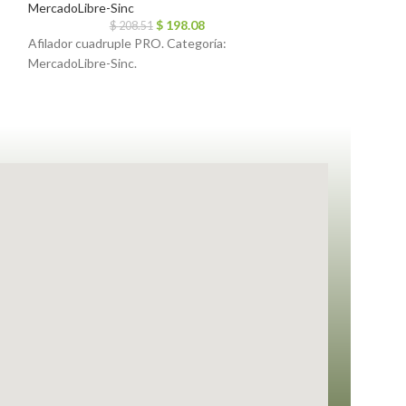
MercadoLibre-Sinc
Accesorios
,
Merca
$
198.08
$
208.51
$
4
Afilador cuadruple PRO. Categoría:
Adaptador Viaje 
MercadoLibre-Sinc.
Accesorios, Merca