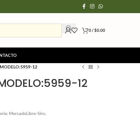
0
/
$
0.00
NTACTO
MODELO:5959-12
MODELO:5959-12
a: MercadoLibre-Sinc.