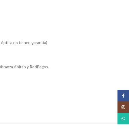
 óptica no tienen garantía)
obranza Abitab y RedPagos.
Face
Insta
What