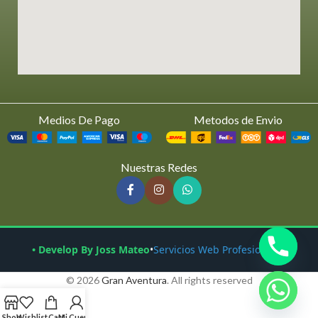
Medios De Pago
Metodos de Envio
Nuestras Redes
• Develop By Joss Mateo
•
Servicios Web Profesionales
© 2026
Gran Aventura
. All rights reserved
Shop
Wishlist
Cart
Mi Cuenta