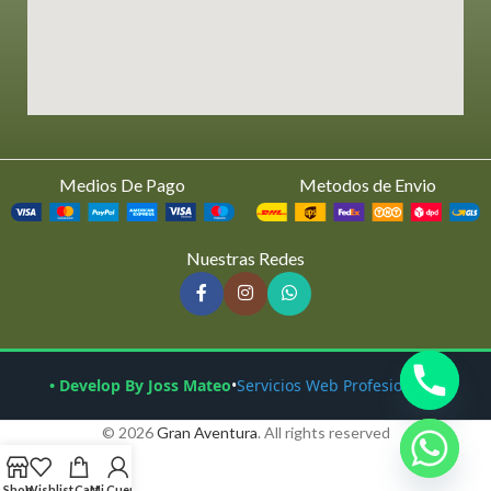
Medios De Pago
Metodos de Envio
Nuestras Redes
• Develop By Joss Mateo
•
Servicios Web Profesionales
© 2026
Gran Aventura
. All rights reserved
Shop
Wishlist
Cart
Mi Cuenta