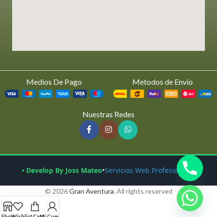
Medios De Pago
Metodos de Envio
Nuestras Redes
• Develop By Joss Mateo
•
Servicios Web Profesionales
© 2026
Gran Aventura
. All rights reserved
Shop
Wishlist
Cart
Mi Cuenta