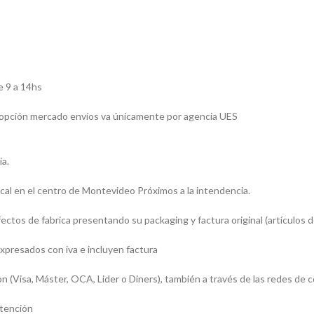
e 9 a 14hs
la opción mercado envíos va únicamente por agencia UES
ía.
al en el centro de Montevideo Próximos a la intendencia.
tos de fabrica presentando su packaging y factura original (artículos de
xpresados con iva e incluyen factura
Visa, Máster, OCA, Lider o Diners), también a través de las redes de 
atención