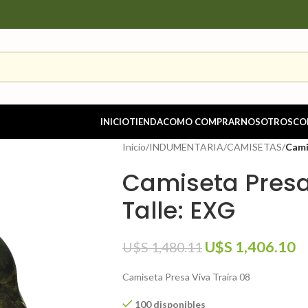
INICIO
TIENDA
COMO COMPRAR
NOSOTROS
CO
Inicio
/
INDUMENTARIA
/
CAMISETAS
/
Cami
Camiseta Presa 
Talle: EXG
U$S
1,406.10
U$S
1,480.11
Camiseta Presa Viva Traira 08
100 disponibles