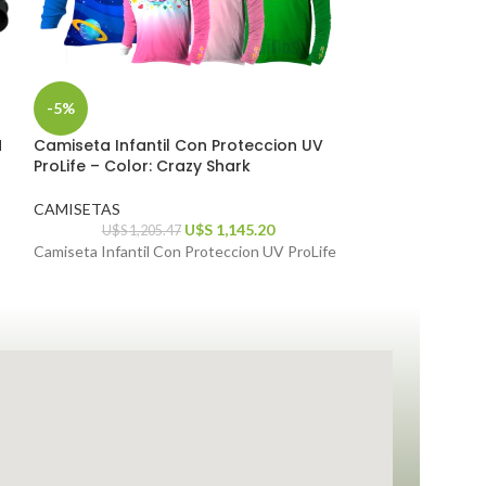
-5%
-5%
M
Camiseta Infantil Con Proteccion UV
Camiseta Presa
ProLife – Color: Crazy Shark
XXG
CAMISETAS
CAMISETAS
U$S
1,145.20
U$S
1,205.47
U$S
Camiseta Infantil Con Proteccion UV ProLife
Camiseta Presa V