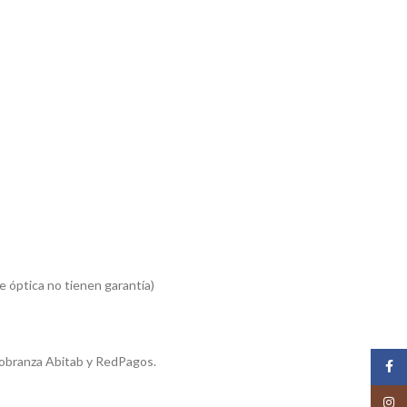
 óptica no tienen garantía)
cobranza Abitab y RedPagos.
Face
Insta