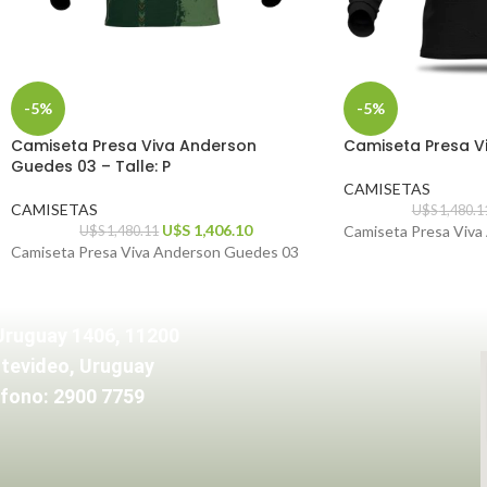
-5%
-5%
Camiseta Presa Viva Anderson
Camiseta Presa Vi
Guedes 03 – Talle: P
CAMISETAS
CAMISETAS
U$S
1,480.1
U$S
1,406.10
Camiseta Presa Viva
U$S
1,480.11
Camiseta Presa Viva Anderson Guedes 03
Uruguay 1406, 11200
tevideo, Uruguay
fono: 2900 7759