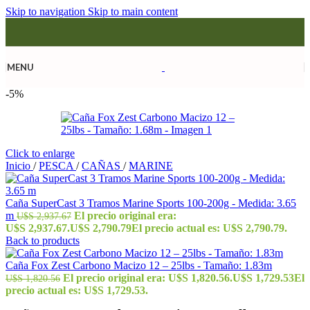
Skip to navigation
Skip to main content
MENU
-5%
Click to enlarge
Inicio
/
PESCA
/
CAÑAS
/
MARINE
Caña SuperCast 3 Tramos Marine Sports 100-200g - Medida: 3.65
m
El precio original era:
U$S
2,937.67
U$S 2,937.67.
U$S
2,790.79
El precio actual es: U$S 2,790.79.
Back to products
Caña Fox Zest Carbono Macizo 12 – 25lbs - Tamaño: 1.83m
El precio original era: U$S 1,820.56.
U$S
1,729.53
El
U$S
1,820.56
precio actual es: U$S 1,729.53.