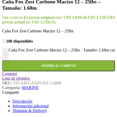
Caña Fox Zest Carbono Macizo 12 – 25lbs –
Tamaño: 1.68m
El precio original era: U$S 1,820.56.
U$S
1,729.53
El
U$S
1,820.56
precio actual es: U$S 1,729.53.
Caña Fox Zest Carbono Macizo 12 – 25lbs
100 disponibles
Caña Fox Zest Carbono Macizo 12 – 25lbs - Tamaño: 1.68m cant
-
AÑADIR AL CARRITO
Compare
Lista de elegidos
SKU:
535-AH-CAAFOXZ-1.68M
Categoría:
MARINE
Compartir
Descripción
Información adicional
Shipping & Delivery