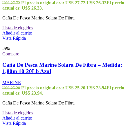
El precio original era: U$S 27.72.
U$S
26.33
El precio
U$S
27.72
actual es: U$S 26.33.
Caña De Pesca Marine Solara De Fibra
Lista de elegidos
Añadir al carrito
Vista Rápida
-5%
Compare
Caña De Pesca Marine Solara De Fibra – Medida:
1,80m 10-20Lb Azul
MARINE
El precio original era: U$S 25.20.
U$S
23.94
El precio
U$S
25.20
actual es: U$S 23.94.
Caña De Pesca Marine Solara De Fibra
Lista de elegidos
Añadir al carrito
Vista Rápida