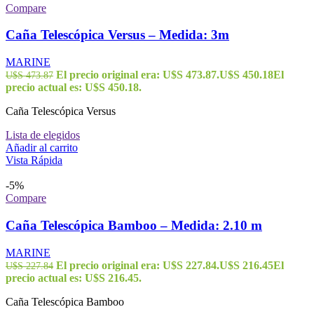
Compare
Caña Telescópica Versus – Medida: 3m
MARINE
El precio original era: U$S 473.87.
U$S
450.18
El
U$S
473.87
precio actual es: U$S 450.18.
Caña Telescópica Versus
Lista de elegidos
Añadir al carrito
Vista Rápida
-5%
Compare
Caña Telescópica Bamboo – Medida: 2.10 m
MARINE
El precio original era: U$S 227.84.
U$S
216.45
El
U$S
227.84
precio actual es: U$S 216.45.
Caña Telescópica Bamboo