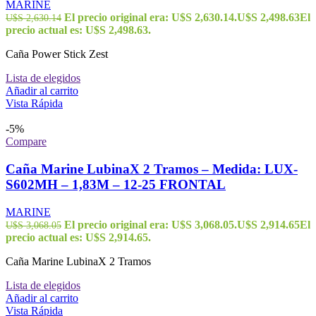
MARINE
El precio original era: U$S 2,630.14.
U$S
2,498.63
El
U$S
2,630.14
precio actual es: U$S 2,498.63.
Caña Power Stick Zest
Lista de elegidos
Añadir al carrito
Vista Rápida
-5%
Compare
Caña Marine LubinaX 2 Tramos – Medida: LUX-
S602MH – 1,83M – 12-25 FRONTAL
MARINE
El precio original era: U$S 3,068.05.
U$S
2,914.65
El
U$S
3,068.05
precio actual es: U$S 2,914.65.
Caña Marine LubinaX 2 Tramos
Lista de elegidos
Añadir al carrito
Vista Rápida