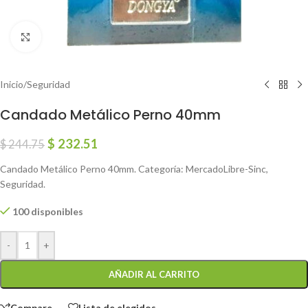
Click to enlarge
Inicio
/
Seguridad
Candado Metálico Perno 40mm
$
232.51
$
244.75
Candado Metálico Perno 40mm. Categoría: MercadoLibre-Sinc,
Seguridad.
100 disponibles
-
+
AÑADIR AL CARRITO
Compare
Lista de elegidos