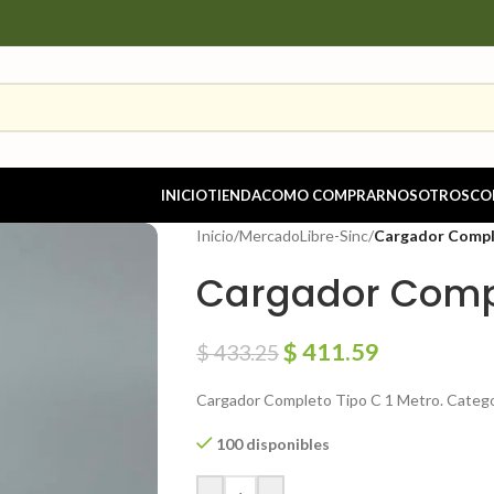
INICIO
TIENDA
COMO COMPRAR
NOSOTROS
CO
Inicio
/
MercadoLibre-Sinc
/
Cargador Compl
Cargador Compl
$
411.59
$
433.25
Cargador Completo Tipo C 1 Metro. Catego
100 disponibles