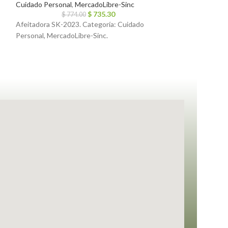
Cuidado Personal
,
MercadoLibre-Sinc
MercadoLibre-Sin
$
735.30
$
774.00
$
2
Afeitadora SK-2023. Categoría: Cuidado
Adorno volcan. Ca
Personal, MercadoLibre-Sinc.