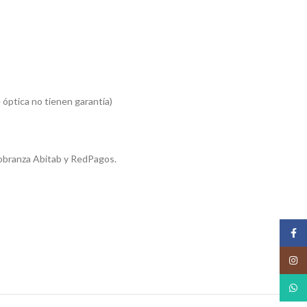
 óptica no tienen garantía)
obranza Abitab y RedPagos.
Face
Insta
What