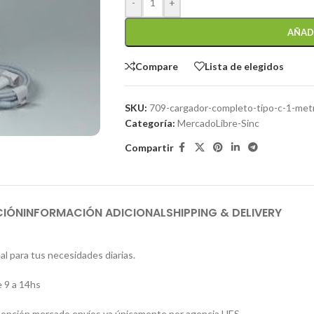
-
+
AÑAD
Compare
Lista de elegidos
SKU:
709-cargador-completo-tipo-c-1-met
Categoría:
MercadoLibre-Sinc
Compartir
CIÓN
INFORMACIÓN ADICIONAL
SHIPPING & DELIVERY
al para tus necesidades diarias.
 9 a 14hs
 la opción mercado envíos va únicamente por agencia UES