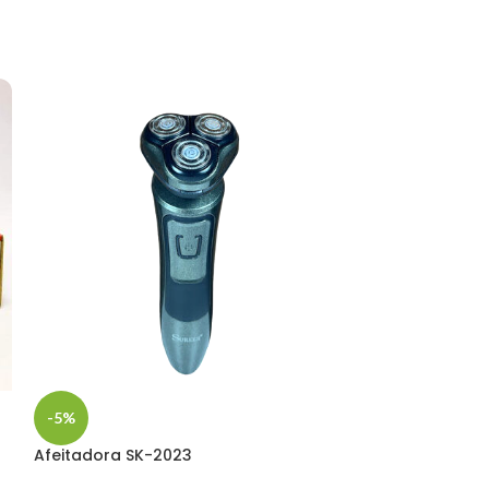
-5%
-5%
Afeitadora SK-2023
Adorno volcan