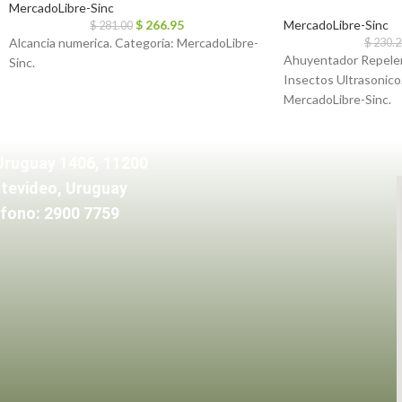
MercadoLibre-Sinc
$
266.95
MercadoLibre-Sinc
$
281.00
Alcancia numerica. Categoría: MercadoLibre-
$
230.2
Ahuyentador Repele
Sinc.
Insectos Ultrasonico
MercadoLibre-Sinc.
Uruguay 1406, 11200
tevideo, Uruguay
fono: 2900 7759