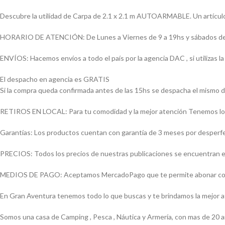
Descubre la utilidad de Carpa de 2.1 x 2.1 m AUTOARMABLE. Un artículo 
HORARIO DE ATENCIÓN: De Lunes a Viernes de 9 a 19hs y sábados de
ENVÍOS: Hacemos envíos a todo el país por la agencia DAC , si utilizas
El despacho en agencia es GRATIS
Si la compra queda confirmada antes de las 15hs se despacha el mismo d
RETIROS EN LOCAL: Para tu comodidad y la mejor atención Tenemos loca
Garantías: Los productos cuentan con garantía de 3 meses por desperfect
PRECIOS: Todos los precios de nuestras publicaciones se encuentran ex
MEDIOS DE PAGO: Aceptamos MercadoPago que te permite abonar con (Vi
En Gran Aventura tenemos todo lo que buscas y te brindamos la mejor 
Somos una casa de Camping , Pesca , Náutica y Armería, con mas de 20 a