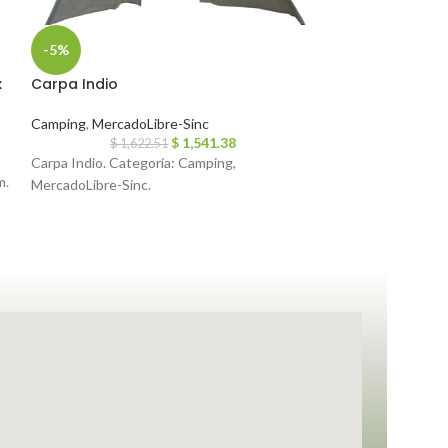
-5%
-5%
x
Carpa Indio
Carpa econom
Camping
,
MercadoLibre-Sinc
Camping
,
Mercado
$
1,541.38
$
1,622.51
$
1,4
Carpa Indio. Categoría: Camping,
Carpa economica 
m.
MercadoLibre-Sinc.
MercadoLibre-Sin