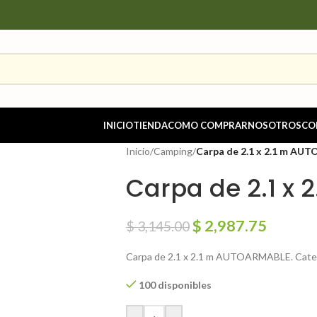
INICIO
TIENDA
COMO COMPRAR
NOSOTROS
CO
Inicio
/
Camping
/
Carpa de 2.1 x 2.1 m A
Carpa de 2.1 x
$
2,987.75
$
3,145.00
Carpa de 2.1 x 2.1 m AUTOARMABLE. Categ
100 disponibles