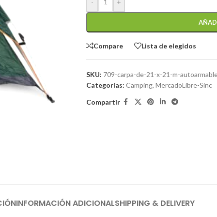
-
+
AÑAD
Compare
Lista de elegidos
SKU:
709-carpa-de-21-x-21-m-autoarmabl
Categorías:
Camping
,
MercadoLibre-Sinc
Compartir
CIÓN
INFORMACIÓN ADICIONAL
SHIPPING & DELIVERY