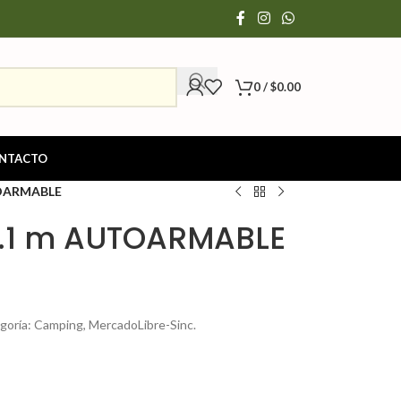
0
/
$
0.00
NTACTO
UTOARMABLE
 2.1 m AUTOARMABLE
oría: Camping, MercadoLibre-Sinc.