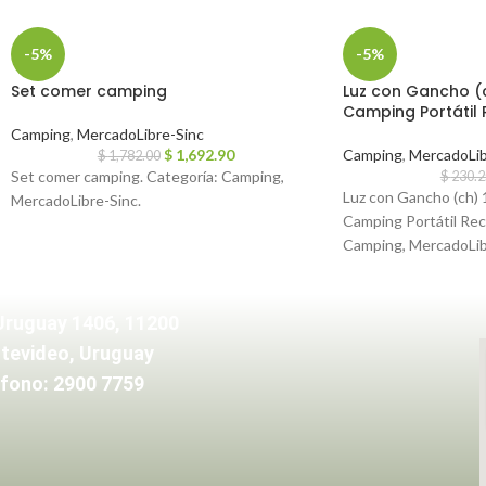
-5%
-5%
Set comer camping
Luz con Gancho (c
Camping Portátil
Camping
,
MercadoLibre-Sinc
$
1,692.90
Camping
,
MercadoLib
$
1,782.00
Set comer camping. Categoría: Camping,
$
230.2
Luz con Gancho (ch) 
MercadoLibre-Sinc.
Camping Portátil Rec
Camping, MercadoLib
Uruguay 1406, 11200
tevideo, Uruguay
fono: 2900 7759