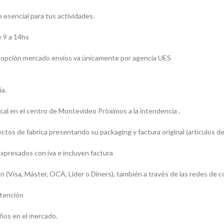
esencial para tus actividades.
 9 a 14hs
 la opción mercado envíos va únicamente por agencia UES
ía.
l en el centro de Montevideo Próximos a la intendencia .
os de fabrica presentando su packaging y factura original (artículos de
presados con iva e incluyen factura
sa, Máster, OCA, Lider o Diners), también a través de las redes de c
atención
ños en el mercado.