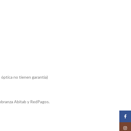
 óptica no tienen garantía)
obranza Abitab y RedPagos.
Face
Insta