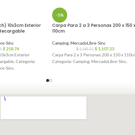
-5%
h) 10x3cm Exterior
Carpa Para 2 a 3 Personas 200 x 150 
 Recargable
110cm
re-Sinc
Camping
,
MercadoLibre-Sinc
$
218.74
$
1,107.23
5
$
1,165.51
10x3cm Exterior
Carpa Para 2 a 3 Personas 200 x 150 x 110c
argable. Categoría:
Categoría: Camping, MercadoLibre-Sinc.
re-Sinc.