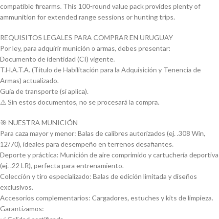
compatible firearms. This 100-round value pack provides plenty of
ammunition for extended range sessions or hunting trips.
REQUISITOS LEGALES PARA COMPRAR EN URUGUAY
Por ley, para adquirir munición o armas, debes presentar:
Documento de identidad (CI) vigente.
T.H.A.T.A. (Título de Habilitación para la Adquisición y Tenencia de
Armas) actualizado.
Guía de transporte (si aplica).
⚠️ Sin estos documentos, no se procesará la compra.
🎯 NUESTRA MUNICIÓN
Para caza mayor y menor: Balas de calibres autorizados (ej. .308 Win,
12/70), ideales para desempeño en terrenos desafiantes.
Deporte y práctica: Munición de aire comprimido y cartuchería deportiva
(ej. .22 LR), perfecta para entrenamiento.
Colección y tiro especializado: Balas de edición limitada y diseños
exclusivos.
Accesorios complementarios: Cargadores, estuches y kits de limpieza.
Garantizamos: