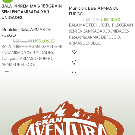
BALA .44REM MAG 180GRAIN
Munición
,
Bala
,
ARMAS DE
SEMI ENCAMISADA X50
FUEGO
UNIDADES
U$S
40.80
U$S
42.95
BALA MAGTECH .38SPL+P 158GRAIN
Munición
,
Bala
,
ARMAS DE
SEMI ENCAMISADA X50UNIDADES.
FUEGO
Categoría: ARMAS DE FUEGO,
U$S
106.25
U$S
111.84
ARMAS DE FUEGO.
BALA .44REM MAG 180GRAIN SEMI
ENCAMISADA X50 UNIDADES.
Categoría: ARMAS DE FUEGO,
ARMAS DE FUEGO.