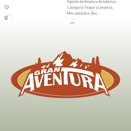
Agente de limpieza de tuberias.
Categoría: Hogar y Limpieza,
MercadoLibre-Sinc.