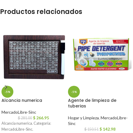
Productos relacionados
-5%
-5%
Alcancia numerica
Agente de limpieza de
tuberias
MercadoLibre-Sinc
$
266.95
Hogar y Limpieza
,
MercadoLibre-
$
281.00
Sinc
Alcancia numerica. Categoría:
$
142.98
MercadoLibre-Sinc.
$
150.51