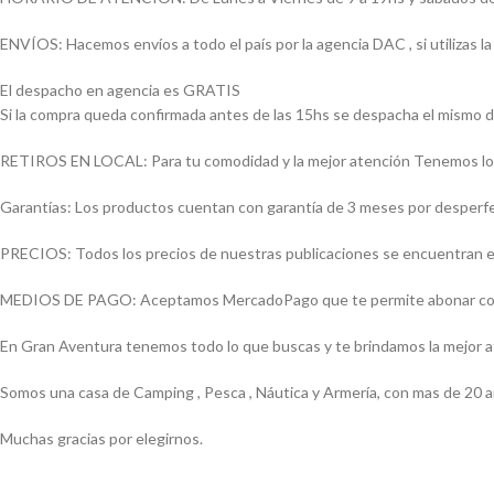
ENVÍOS: Hacemos envíos a todo el país por la agencia DAC , si utilizas
El despacho en agencia es GRATIS
Si la compra queda confirmada antes de las 15hs se despacha el mismo d
RETIROS EN LOCAL: Para tu comodidad y la mejor atención Tenemos loca
Garantías: Los productos cuentan con garantía de 3 meses por desperfect
PRECIOS: Todos los precios de nuestras publicaciones se encuentran ex
MEDIOS DE PAGO: Aceptamos MercadoPago que te permite abonar con (Vi
En Gran Aventura tenemos todo lo que buscas y te brindamos la mejor 
Somos una casa de Camping , Pesca , Náutica y Armería, con mas de 20 a
Muchas gracias por elegirnos.