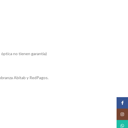
 óptica no tienen garantía)
obranza Abitab y RedPagos.
Face
Insta
What