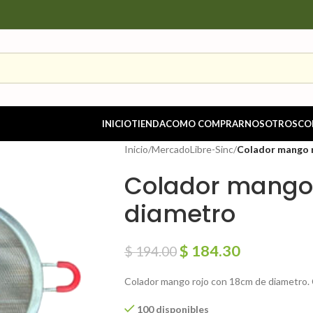
INICIO
TIENDA
COMO COMPRAR
NOSOTROS
CO
Inicio
/
MercadoLibre-Sinc
/
Colador mango 
Colador mango 
diametro
$
184.30
$
194.00
Colador mango rojo con 18cm de diametro. 
100 disponibles