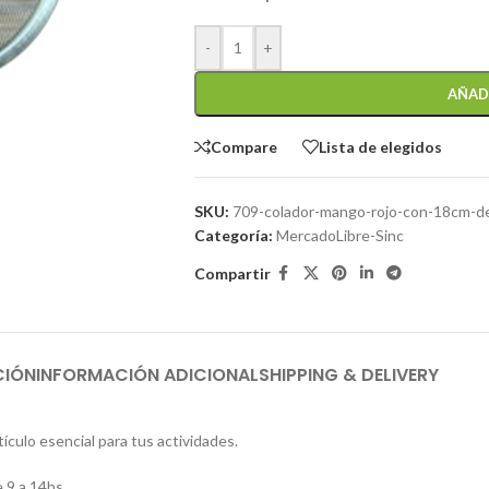
-
+
AÑAD
Compare
Lista de elegidos
SKU:
709-colador-mango-rojo-con-18cm-d
Categoría:
MercadoLibre-Sinc
Compartir
CIÓN
INFORMACIÓN ADICIONAL
SHIPPING & DELIVERY
ículo esencial para tus actividades.
 9 a 14hs