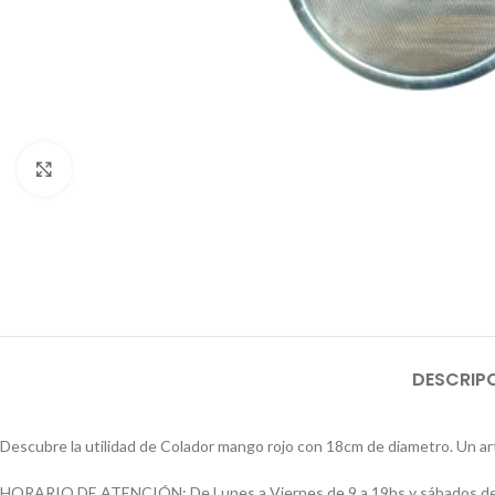
Click to enlarge
DESCRIP
Descubre la utilidad de Colador mango rojo con 18cm de diametro. Un art
HORARIO DE ATENCIÓN: De Lunes a Viernes de 9 a 19hs y sábados de