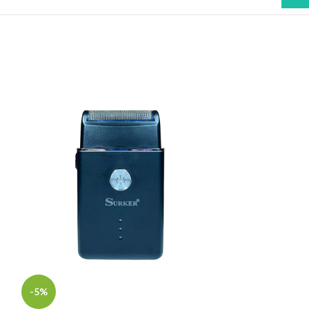
-5%
-5%