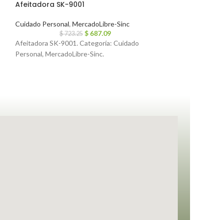
Afeitadora SK-9001
Afeitadora de 
Cabezales Lav
Cuidado Personal
,
MercadoLibre-Sinc
$
687.09
Cuidado Personal
$
723.25
Afeitadora SK-9001. Categoría: Cuidado
$
1,9
Afeitadora de Cab
Personal, MercadoLibre-Sinc.
Lavables mod: IR
Cuidado Personal,