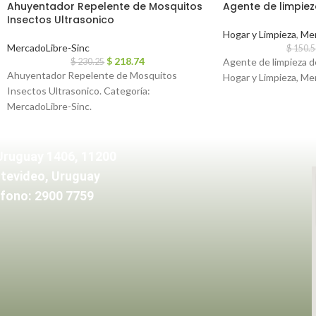
Ahuyentador Repelente de Mosquitos
Agente de limpiez
Insectos Ultrasonico
Hogar y Limpieza
,
Mer
MercadoLibre-Sinc
$
150.5
$
218.74
Agente de limpieza de
$
230.25
Ahuyentador Repelente de Mosquitos
Hogar y Limpieza, Me
Insectos Ultrasonico. Categoría:
MercadoLibre-Sinc.
Uruguay 1406, 11200
tevideo, Uruguay
fono: 2900 7759