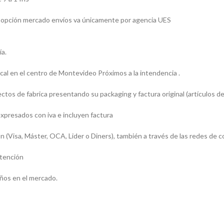
 la opción mercado envíos va únicamente por agencia UES
ía.
l en el centro de Montevideo Próximos a la intendencia .
os de fabrica presentando su packaging y factura original (artículos de
presados con iva e incluyen factura
sa, Máster, OCA, Lider o Diners), también a través de las redes de c
atención
ños en el mercado.