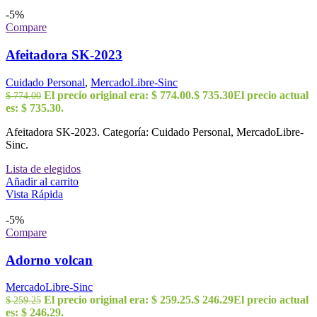
-5%
Compare
Afeitadora SK-2023
Cuidado Personal
,
MercadoLibre-Sinc
El precio original era: $ 774.00.
$
735.30
El precio actual
$
774.00
es: $ 735.30.
Afeitadora SK-2023. Categoría: Cuidado Personal, MercadoLibre-
Sinc.
Lista de elegidos
Añadir al carrito
Vista Rápida
-5%
Compare
Adorno volcan
MercadoLibre-Sinc
El precio original era: $ 259.25.
$
246.29
El precio actual
$
259.25
es: $ 246.29.