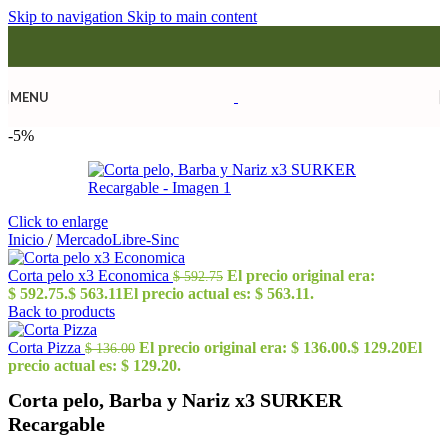
Skip to navigation
Skip to main content
MENU
-5%
Click to enlarge
Inicio
/
MercadoLibre-Sinc
Corta pelo x3 Economica
El precio original era:
$
592.75
$ 592.75.
$
563.11
El precio actual es: $ 563.11.
Back to products
Corta Pizza
El precio original era: $ 136.00.
$
129.20
El
$
136.00
precio actual es: $ 129.20.
Corta pelo, Barba y Nariz x3 SURKER
Recargable