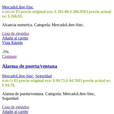
MercadoLibre-Sinc
El precio original era: $ 281.00.
$
266.95
El precio actual
$
281.00
es: $ 266.95.
Alcancia numerica. Categoría: MercadoLibre-Sinc.
Lista de elegidos
Añadir al carrito
Vista Rápida
-5%
Compare
Alarma de puerta/ventana
MercadoLibre-Sinc
,
Seguridad
El precio original era: $ 99.75.
$
94.76
El precio actual es:
$
99.75
$ 94.76.
Alarma de puerta/ventana. Categoría: MercadoLibre-Sinc,
Seguridad.
Lista de elegidos
Añadir al carrito