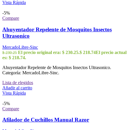
Vista Rápida
-5%
Compare
Ahuyentador Repelente de Mosquitos Insectos
Ultrasonico
MercadoLibre-Sinc
El precio original era: $ 230.25.
$
218.74
El precio actual
$
230.25
es: $ 218.74.
Ahuyentador Repelente de Mosquitos Insectos Ultrasonico.
Categoría: MercadoLibre-Sinc.
Lista de elegidos
Añadir al carrito
Vista Rápida
-5%
Compare
Afilador de Cuchillos Manual Razor