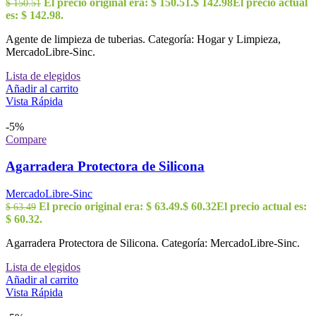
El precio original era: $ 150.51.
$
142.98
El precio actual
$
150.51
es: $ 142.98.
Agente de limpieza de tuberias. Categoría: Hogar y Limpieza,
MercadoLibre-Sinc.
Lista de elegidos
Añadir al carrito
Vista Rápida
-5%
Compare
Agarradera Protectora de Silicona
MercadoLibre-Sinc
El precio original era: $ 63.49.
$
60.32
El precio actual es:
$
63.49
$ 60.32.
Agarradera Protectora de Silicona. Categoría: MercadoLibre-Sinc.
Lista de elegidos
Añadir al carrito
Vista Rápida