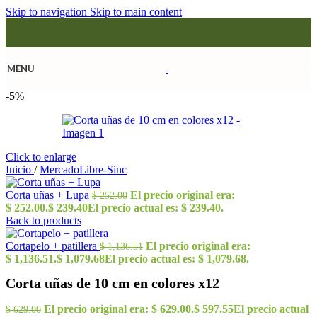
Skip to navigation
Skip to main content
MENU
-5%
Click to enlarge
Inicio
/
MercadoLibre-Sinc
Corta uñas + Lupa
El precio original era:
$
252.00
$ 252.00.
$
239.40
El precio actual es: $ 239.40.
Back to products
Cortapelo + patillera
El precio original era:
$
1,136.51
$ 1,136.51.
$
1,079.68
El precio actual es: $ 1,079.68.
Corta uñas de 10 cm en colores x12
El precio original era: $ 629.00.
$
597.55
El precio actual
$
629.00