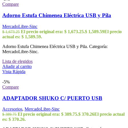
Compare
Adorno Estufa Chimenea Eléctrica USB y Pila
MercadoLibre-Sinc
El precio original era: $ 1,673.25.
$
1,589.59
El precio
$
1,673.25
actual es: $ 1,589.59.
Adorno Estufa Chimenea Eléctrica USB y Pila. Categoría:
MercadoLibre-Sinc.
Lista de elegidos
Añadir al carrito
Vista Rápida
-5%
Compare
ADAPTADOR SHUKO C/ PUERTO USB
Accesorios
,
MercadoLibre-Sinc
El precio original era: $ 389.75.
$
370.26
El precio actual
$
389.75
es: $ 370.26.