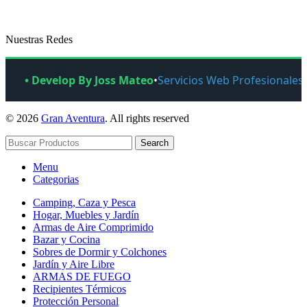
Nuestras Redes
• Develop By Joss Mateo
•
Servicios Web Profesionales
© 2026
Gran Aventura
. All rights reserved
Search
Menu
Categorias
Camping, Caza y Pesca
Hogar, Muebles y Jardín
Armas de Aire Comprimido
Bazar y Cocina
Sobres de Dormir y Colchones
Jardín y Aire Libre
ARMAS DE FUEGO
Recipientes Térmicos
Protección Personal