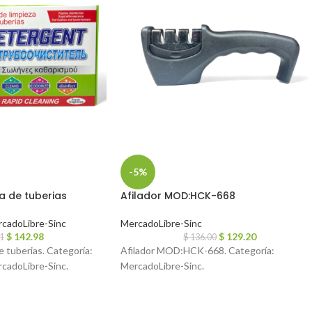
-5%
a de tuberias
Afilador MOD:HCK-668
cadoLibre-Sinc
MercadoLibre-Sinc
$
142.98
$
129.20
1
$
136.00
 tuberias. Categoría:
Afilador MOD:HCK-668. Categoría:
rcadoLibre-Sinc.
MercadoLibre-Sinc.