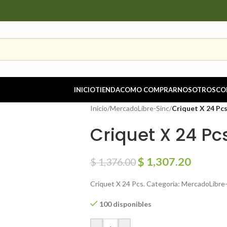
INICIO
TIENDA
COMO COMPRAR
NOSOTROS
CO
Inicio
/
MercadoLibre-Sinc
/
Criquet X 24 Pc
Criquet X 24 Pc
$
1,307.20
$
1,376.00
Criquet X 24 Pcs. Categoría: MercadoLibre-
100 disponibles