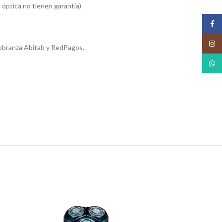
 óptica no tienen garantía)
Face
Insta
obranza Abitab y RedPagos.
What