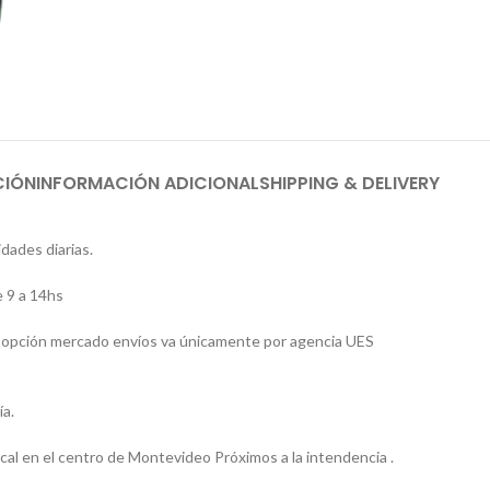
CIÓN
INFORMACIÓN ADICIONAL
SHIPPING & DELIVERY
idades diarias.
 9 a 14hs
 la opción mercado envíos va únicamente por agencia UES
ía.
l en el centro de Montevideo Próximos a la intendencia .