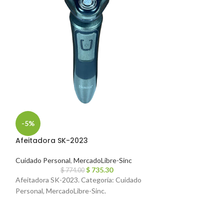
-5%
-5%
Afeitadora SK-2023
Afeitadora de 
Cabezales Lav
Cuidado Personal
,
MercadoLibre-Sinc
$
735.30
Cuidado Personal
$
774.00
Afeitadora SK-2023. Categoría: Cuidado
$
1,9
Afeitadora de Cab
Personal, MercadoLibre-Sinc.
Lavables mod: IR
Cuidado Personal,