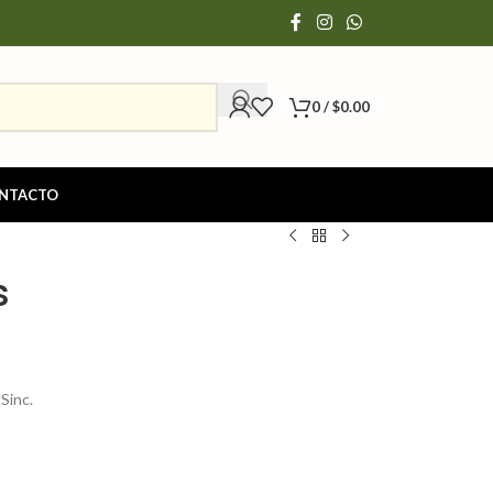
0
/
$
0.00
NTACTO
s
s
Sinc.