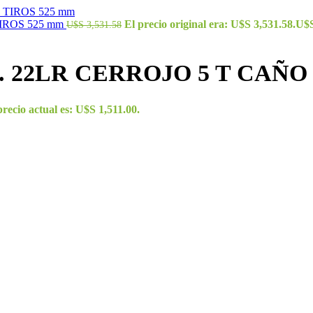
TIROS 525 mm
El precio original era: U$S 3,531.58.
U$
U$S
3,531.58
L. 22LR CERROJO 5 T CAÑO
precio actual es: U$S 1,511.00.