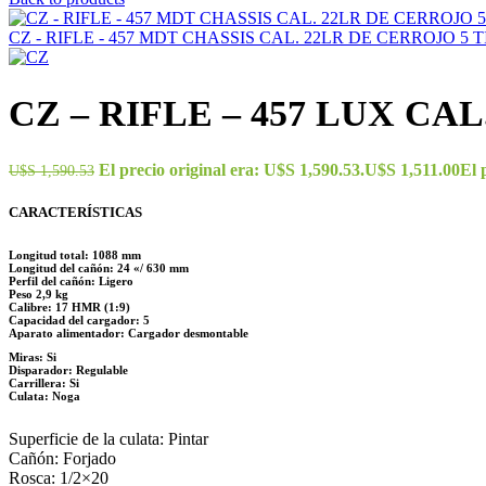
CZ - RIFLE - 457 MDT CHASSIS CAL. 22LR DE CERROJO 5 
CZ – RIFLE – 457 LUX CA
El precio original era: U$S 1,590.53.
U$S
1,511.00
El 
U$S
1,590.53
CARACTERÍSTICAS
Longitud total: 1088 mm
Longitud del cañón: 24 «/ 630 mm
Perfil del cañón: Ligero
Peso 2,9 kg
Calibre: 17 HMR (1:9)
Capacidad del cargador: 5
Aparato alimentador: Cargador desmontable
Miras: Si
Disparador: Regulable
Carrillera: Si
Culata: Noga
Superficie de la culata: Pintar
Cañón: Forjado
Rosca: 1/2×20