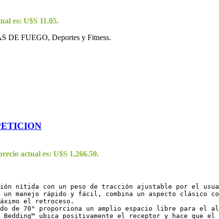
tual es: U$S 11.05.
AS DE FUEGO, Deportes y Fitness.
PETICION
precio actual es: U$S 1,266.50.
ión nítida con un peso de tracción ajustable por el usua
 un manejo rápido y fácil, combina un aspecto clásico co
áximo el retroceso.

do de 70° proporciona un amplio espacio libre para el al
 Bedding™ ubica positivamente el receptor y hace que el 