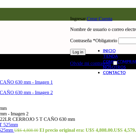
Ingresar
Crear Cuenta
Nombre de usuario o correo elect
Contraseña
*
Obligatorio
INICIO
Log in
TIENDA
COMO COMPRA
Olvide mi contraseña
Recorda
NOSOTROS
CONTACTO
. 22LR CERROJO 5 T CAÑO 630 mm
 525mm
El precio original era: U$S 4,808.00.
U$S
4,579
U$S
4,808.00