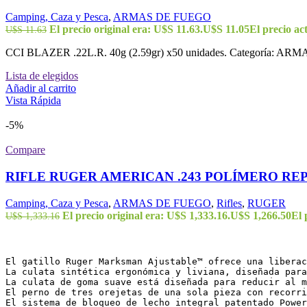
Camping, Caza y Pesca
,
ARMAS DE FUEGO
El precio original era: U$S 11.63.
U$S
11.05
El precio ac
U$S
11.63
CCI BLAZER .22L.R. 40g (2.59gr) x50 unidades. Categoría: ARM
Lista de elegidos
Añadir al carrito
Vista Rápida
-5%
Compare
RIFLE RUGER AMERICAN .243 POLÍMERO RE
Camping, Caza y Pesca
,
ARMAS DE FUEGO
,
Rifles
,
RUGER
El precio original era: U$S 1,333.16.
U$S
1,266.50
El 
U$S
1,333.16
El gatillo Ruger Marksman Ajustable™ ofrece una liberac
La culata sintética ergonómica y liviana, diseñada para
La culata de goma suave está diseñada para reducir al m
El perno de tres orejetas de una sola pieza con recorri
El sistema de bloqueo de lecho integral patentado Power