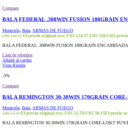
Compare
BALA FEDERAL .308WIN FUSION 180GRAIN E
Munición
,
Bala
,
ARMAS DE FUEGO
El precio original era: U$S 124.37.
U$S
118.15
El preci
U$S
124.37
BALA FEDERAL .308WIN FUSION 180GRAIN ENCAMISADA 
Lista de elegidos
Añadir al carrito
Vista Rápida
-5%
Compare
BALA REMINGTON 30-30WIN 170GRAIN CORE
Munición
,
Bala
,
ARMAS DE FUEGO
El precio original era: U$S 52.79.
U$S
50.15
El precio ac
U$S
52.79
BALA REMINGTON 30-30WIN 170GRAIN CORE-LOKT PUNTA