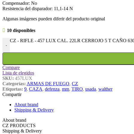
Compensador: No
Resistencia del disparador: 11,1-14 N
Algunas imágenes pueden diferir del producto original
10 disponibles
CZ - RIFLE - 457 LUX CAL. 22LR CERROJO 5 T CAÑO 630
-
Compare
Lista de elegidos
SKU:
457LUX
Categorías:
ARMAS DE FUEGO
,
CZ
Etiquetas:
9
,
CAZA
,
defenza
,
mm
,
TIRO
,
usada
,
walther
Compartir
About brand
Shipping & Delivery
About brand
CZ PRODUCTS
Shipping & Delivery