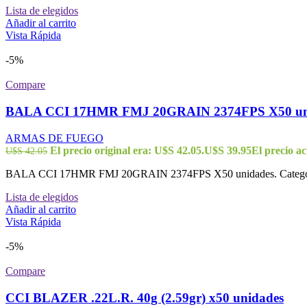
Lista de elegidos
Añadir al carrito
Vista Rápida
-5%
Compare
BALA CCI 17HMR FMJ 20GRAIN 2374FPS X50 un
ARMAS DE FUEGO
El precio original era: U$S 42.05.
U$S
39.95
El precio ac
U$S
42.05
BALA CCI 17HMR FMJ 20GRAIN 2374FPS X50 unidades. Cate
Lista de elegidos
Añadir al carrito
Vista Rápida
-5%
Compare
CCI BLAZER .22L.R. 40g (2.59gr) x50 unidades