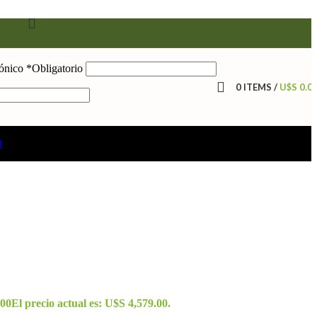
rónico
*
Obligatorio
0
ITEMS
/
U$S
0.0
R
rme
.00
El precio actual es: U$S 4,579.00.