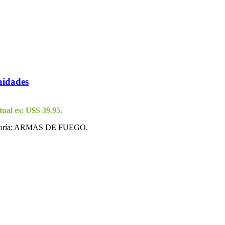
idades
tual es: U$S 39.95.
goría: ARMAS DE FUEGO.