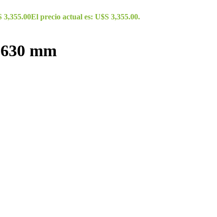
S
3,355.00
El precio actual es: U$S 3,355.00.
 630 mm