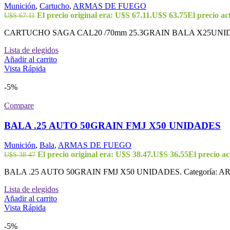
Munición
,
Cartucho
,
ARMAS DE FUEGO
El precio original era: U$S 67.11.
U$S
63.75
El precio ac
U$S
67.11
CARTUCHO SAGA CAL20 /70mm 25.3GRAIN BALA X25UNIDA
Lista de elegidos
Añadir al carrito
Vista Rápida
-5%
Compare
BALA .25 AUTO 50GRAIN FMJ X50 UNIDADES
Munición
,
Bala
,
ARMAS DE FUEGO
El precio original era: U$S 38.47.
U$S
36.55
El precio ac
U$S
38.47
BALA .25 AUTO 50GRAIN FMJ X50 UNIDADES. Categoría:
Lista de elegidos
Añadir al carrito
Vista Rápida
-5%