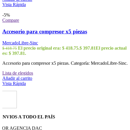
Vista Rápida
-5%
Compare
Accesorio para compresor x5 piezas
MercadoLibre-Sinc
El precio original era: $ 418.75.
$
397.81
El precio actual
$
418.75
es: $ 397.81.
Accesorio para compresor x5 piezas. Categoría: MercadoLibre-Sinc.
Lista de elegidos
Añadir al carrito
Vista Rápida
ENVIOS A TODO EL PAÍS
POR AGENCIA DAC