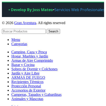
• Develop By Joss Mateo
•
Servicios Web Profesionales
© 2026
Gran Aventura
. All rights reserved
Search
Menu
Categorias
Camping, Caza y Pesca
Hogar, Muebles y Jardín
Armas de Aire Comprimido
Bazar y Cocina
Sobres de Dormir y Colchones
Jardín y Aire Libre
ARMAS DE FUEGO
Recipientes Térmicos
Protección Personal
Accesorios de Exterior
Camperas, Tapados y Gabardinas
Animales y Mascotas