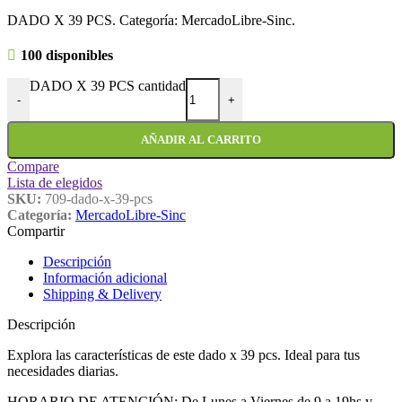
DADO X 39 PCS. Categoría: MercadoLibre-Sinc.
100 disponibles
DADO X 39 PCS cantidad
-
+
AÑADIR AL CARRITO
Compare
Lista de elegidos
SKU:
709-dado-x-39-pcs
Categoría:
MercadoLibre-Sinc
Compartir
Descripción
Información adicional
Shipping & Delivery
Descripción
Explora las características de este dado x 39 pcs. Ideal para tus
necesidades diarias.
HORARIO DE ATENCIÓN: De Lunes a Viernes de 9 a 19hs y