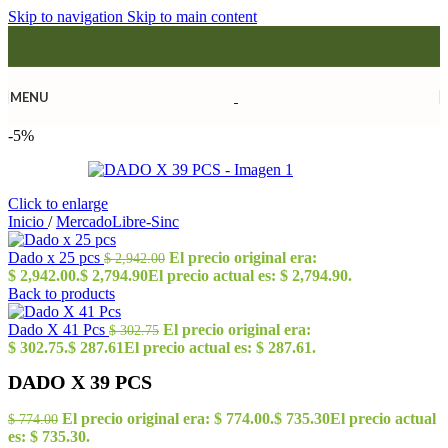
Skip to navigation
Skip to main content
MENU
-5%
Click to enlarge
Inicio
/
MercadoLibre-Sinc
Dado x 25 pcs
El precio original era:
$
2,942.00
$ 2,942.00.
$
2,794.90
El precio actual es: $ 2,794.90.
Back to products
Dado X 41 Pcs
El precio original era:
$
302.75
$ 302.75.
$
287.61
El precio actual es: $ 287.61.
DADO X 39 PCS
El precio original era: $ 774.00.
$
735.30
El precio actual
$
774.00
es: $ 735.30.