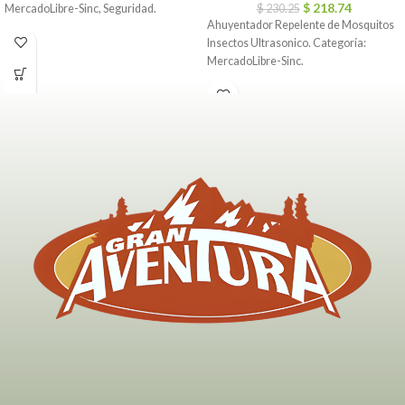
$
218.74
MercadoLibre-Sinc, Seguridad.
$
230.25
Ahuyentador Repelente de Mosquitos
Insectos Ultrasonico. Categoría:
MercadoLibre-Sinc.