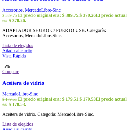
Accesorios
,
MercadoLibre-Sinc
El precio original era: $ 389.75.
$
370.26
El precio actual
$
389.75
es: $ 370.26.
ADAPTADOR SHUKO C/ PUERTO USB. Categoría:
Accesorios, MercadoLibre-Sinc.
Lista de elegidos
Añadir al carrito
Vista Rápida
-5%
Compare
Aceitera de vidrio
MercadoLibre-Sinc
El precio original era: $ 179.51.
$
170.53
El precio actual
$
179.51
es: $ 170.53.
Aceitera de vidrio. Categoría: MercadoLibre-Sinc.
Lista de elegidos
Añadir al carrito