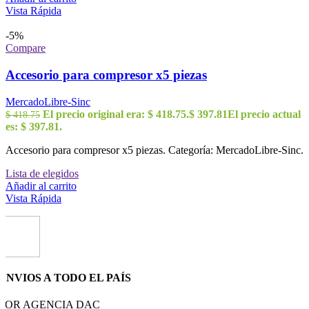
Vista Rápida
-5%
Compare
Accesorio para compresor x5 piezas
MercadoLibre-Sinc
El precio original era: $ 418.75.
$
397.81
El precio actual
$
418.75
es: $ 397.81.
Accesorio para compresor x5 piezas. Categoría: MercadoLibre-Sinc.
Lista de elegidos
Añadir al carrito
Vista Rápida
ENVIOS A TODO EL PAÍS
POR AGENCIA DAC