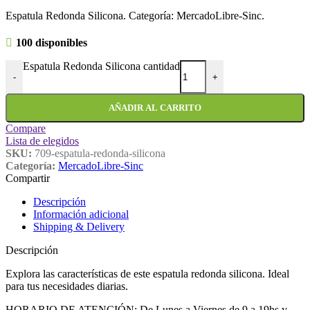
Espatula Redonda Silicona. Categoría: MercadoLibre-Sinc.
100 disponibles
Espatula Redonda Silicona cantidad
-
+
AÑADIR AL CARRITO
Compare
Lista de elegidos
SKU:
709-espatula-redonda-silicona
Categoría:
MercadoLibre-Sinc
Compartir
Descripción
Información adicional
Shipping & Delivery
Descripción
Explora las características de este espatula redonda silicona. Ideal
para tus necesidades diarias.
HORARIO DE ATENCIÓN: De Lunes a Viernes de 9 a 19hs y