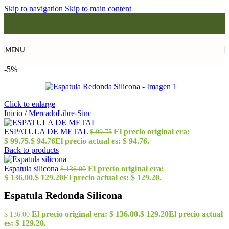
Skip to navigation
Skip to main content
MENU
-5%
Click to enlarge
Inicio
/
MercadoLibre-Sinc
ESPATULA DE METAL
El precio original era:
$
99.75
$ 99.75.
$
94.76
El precio actual es: $ 94.76.
Back to products
Espatula silicona
El precio original era:
$
136.00
$ 136.00.
$
129.20
El precio actual es: $ 129.20.
Espatula Redonda Silicona
El precio original era: $ 136.00.
$
129.20
El precio actual
$
136.00
es: $ 129.20.