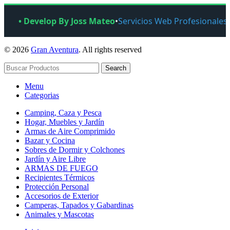
• Develop By Joss Mateo
•
Servicios Web Profesionales
© 2026
Gran Aventura
. All rights reserved
Search
Menu
Categorias
Camping, Caza y Pesca
Hogar, Muebles y Jardín
Armas de Aire Comprimido
Bazar y Cocina
Sobres de Dormir y Colchones
Jardín y Aire Libre
ARMAS DE FUEGO
Recipientes Térmicos
Protección Personal
Accesorios de Exterior
Camperas, Tapados y Gabardinas
Animales y Mascotas