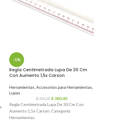
-5%
-5%
Regla Centimetrada Lupa De 30 Cm
Lupa De Mesa C
Con Aumento 1,5x Carson
Soldador Mas 
Herramientas
,
Accesorios para Herramientas
,
Herramientas
,
Acc
Lupas
Lupas
$
380.00
$
400.00
$
8
Regla Centimetrada Lupa De 30 Cm Con
Lupa De Mesa Con
a
Aumento 1,5x Carson. Categoría:
Soldador Mas Acce
Herramientas.
Herramientas.