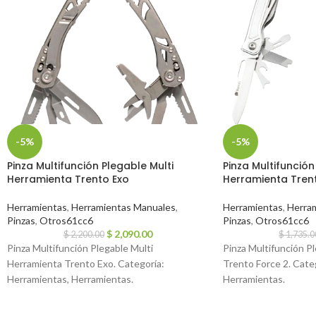
-5%
-5%
Pinza Multifunción Plegable Multi
Pinza Multifunción
Herramienta Trento Exo
Herramienta Tren
Herramientas
,
Herramientas Manuales
,
Herramientas
,
Herra
Pinzas
,
Otros61cc6
Pinzas
,
Otros61cc6
$
2,090.00
$
2,200.00
$
1,735.0
Pinza Multifunción Plegable Multi
Pinza Multifunción P
Herramienta Trento Exo. Categoría:
Trento Force 2. Cate
Herramientas, Herramientas.
Herramientas.