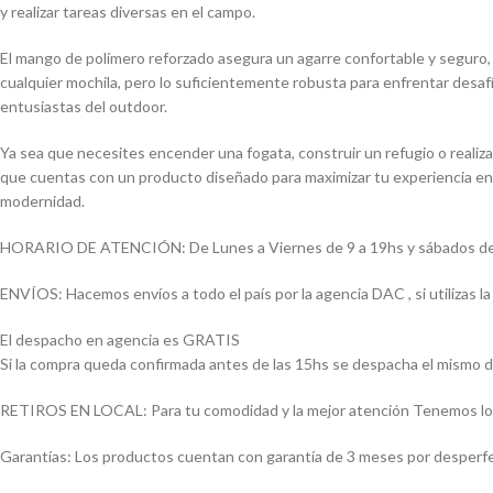
y realizar tareas diversas en el campo.
El mango de polímero reforzado asegura un agarre confortable y seguro, 
cualquier mochila, pero lo suficientemente robusta para enfrentar desafí
entusiastas del outdoor.
Ya sea que necesites encender una fogata, construir un refugio o realizar
que cuentas con un producto diseñado para maximizar tu experiencia en c
modernidad.
HORARIO DE ATENCIÓN: De Lunes a Viernes de 9 a 19hs y sábados de
ENVÍOS: Hacemos envíos a todo el país por la agencia DAC , si utilizas
El despacho en agencia es GRATIS
Si la compra queda confirmada antes de las 15hs se despacha el mismo d
RETIROS EN LOCAL: Para tu comodidad y la mejor atención Tenemos loca
Garantías: Los productos cuentan con garantía de 3 meses por desperfect