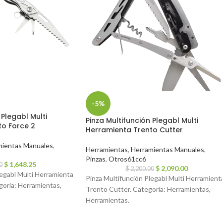
-5%
 Plegabl Multi
Pinza Multifunción Plegabl Multi
to Force 2
Herramienta Trento Cutter
mientas Manuales
,
Herramientas
,
Herramientas Manuales
,
Pinzas
,
Otros61cc6
$
1,648.25
0
$
2,090.00
$
2,200.00
legabl Multi Herramienta
Pinza Multifunción Plegabl Multi Herramient
goría: Herramientas,
Trento Cutter. Categoría: Herramientas,
Herramientas.