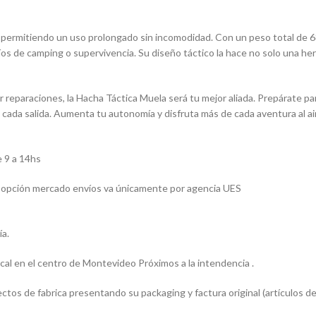
permitiendo un uso prolongado sin incomodidad. Con un peso total de 680
os de camping o supervivencia. Su diseño táctico la hace no solo una her
 reparaciones, la Hacha Táctica Muela será tu mejor aliada. Prepárate par
ada salida. Aumenta tu autonomía y disfruta más de cada aventura al air
 9 a 14hs
 la opción mercado envíos va únicamente por agencia UES
ía.
l en el centro de Montevideo Próximos a la intendencia .
os de fabrica presentando su packaging y factura original (artículos de