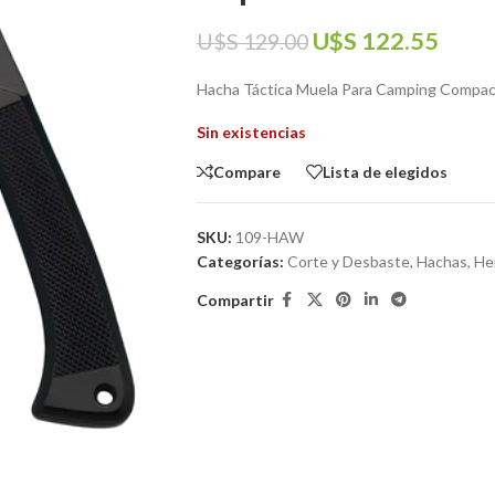
U$S
122.55
U$S
129.00
Hacha Táctica Muela Para Camping Compact
Sin existencias
Compare
Lista de elegidos
SKU:
109-HAW
Categorías:
Corte y Desbaste
,
Hachas
,
He
Compartir