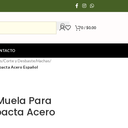
0
/
$
0.00
NTACTO
s
/
Corte y Desbaste
/
Hachas
/
pacta Acero Español
Muela Para
acta Acero