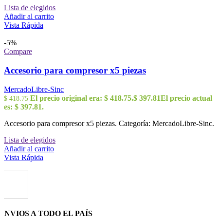
Lista de elegidos
Añadir al carrito
Vista Rápida
-5%
Compare
Accesorio para compresor x5 piezas
MercadoLibre-Sinc
El precio original era: $ 418.75.
$
397.81
El precio actual
$
418.75
es: $ 397.81.
Accesorio para compresor x5 piezas. Categoría: MercadoLibre-Sinc.
Lista de elegidos
Añadir al carrito
Vista Rápida
ENVIOS A TODO EL PAÍS