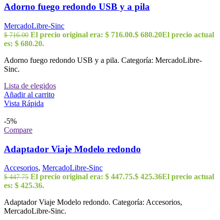
Adorno fuego redondo USB y a pila
MercadoLibre-Sinc
El precio original era: $ 716.00.
$
680.20
El precio actual
$
716.00
es: $ 680.20.
Adorno fuego redondo USB y a pila. Categoría: MercadoLibre-
Sinc.
Lista de elegidos
Añadir al carrito
Vista Rápida
-5%
Compare
Adaptador Viaje Modelo redondo
Accesorios
,
MercadoLibre-Sinc
El precio original era: $ 447.75.
$
425.36
El precio actual
$
447.75
es: $ 425.36.
Adaptador Viaje Modelo redondo. Categoría: Accesorios,
MercadoLibre-Sinc.