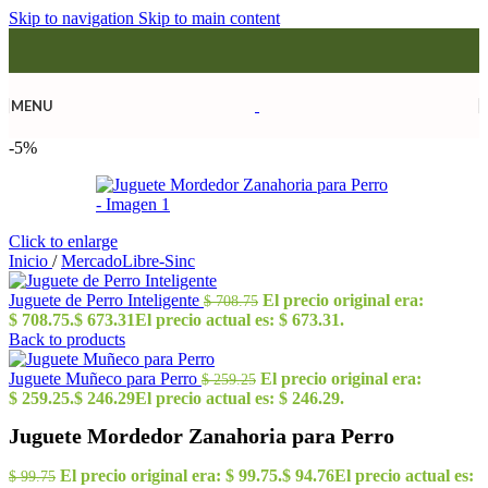
Skip to navigation
Skip to main content
MENU
-5%
Click to enlarge
Inicio
/
MercadoLibre-Sinc
Juguete de Perro Inteligente
El precio original era:
$
708.75
$ 708.75.
$
673.31
El precio actual es: $ 673.31.
Back to products
Juguete Muñeco para Perro
El precio original era:
$
259.25
$ 259.25.
$
246.29
El precio actual es: $ 246.29.
Juguete Mordedor Zanahoria para Perro
El precio original era: $ 99.75.
$
94.76
El precio actual es:
$
99.75