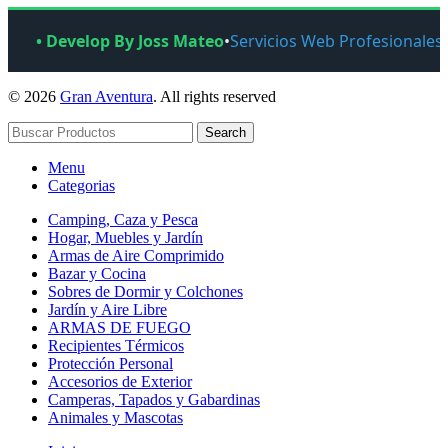
• Develop By Joss Mateo
•
Servicios Web Profesionales
© 2026
Gran Aventura
. All rights reserved
Search
Menu
Categorias
Camping, Caza y Pesca
Hogar, Muebles y Jardín
Armas de Aire Comprimido
Bazar y Cocina
Sobres de Dormir y Colchones
Jardín y Aire Libre
ARMAS DE FUEGO
Recipientes Térmicos
Protección Personal
Accesorios de Exterior
Camperas, Tapados y Gabardinas
Animales y Mascotas