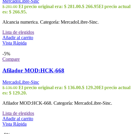
MercadoLibre-Sinc
El precio original era: $ 281.00.
$
266.95
El precio actual
$
281.00
es: $ 266.95.
Alcancia numerica. Categoría: MercadoLibre-Sinc.
Lista de elegidos
Añadir al carrito
Vista Rápida
-5%
Compare
Afilador MOD:HCK-668
MercadoLibre-Sinc
El precio original era: $ 136.00.
$
129.20
El precio actual
$
136.00
es: $ 129.20.
Afilador MOD:HCK-668. Categoría: MercadoLibre-Sinc.
Lista de elegidos
Añadir al carrito
Vista Rápida