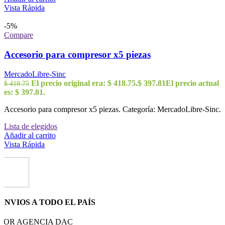
Vista Rápida
-5%
Compare
Accesorio para compresor x5 piezas
MercadoLibre-Sinc
El precio original era: $ 418.75.
$
397.81
El precio actual
$
418.75
es: $ 397.81.
Accesorio para compresor x5 piezas. Categoría: MercadoLibre-Sinc.
Lista de elegidos
Añadir al carrito
Vista Rápida
ENVIOS A TODO EL PAÍS
POR AGENCIA DAC