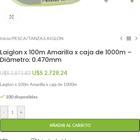
Click to enlarge
Inicio
/
PESCA
/
TANZA
/
LAIGLON
Laiglon x 100m Amarilla x caja de 1000m –
Diámetro: 0.470mm
U$S
2,728.24
U$S
2,871.83
Laiglon x 100m Amarilla x caja de 1000m
100 disponibles
-
+
AÑADIR AL CARRITO