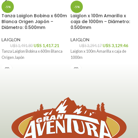
-5%
-5%
Tanza Laiglon Bobina x 600m
Laiglon x 100m Amarilla x
Blanca Origen Japón –
caja de 1000m – Diámetro:
Diámetro: 0.500mm
0.500mm
LAIGLON
LAIGLON
U$S
1,417.21
U$S
3,129.46
U$S
1,491.80
U$S
3,294.17
Tanza Laiglon Bobina x 600m Blanca
Laiglon x 100m Amarilla x caja de
Origen Japón
1000m