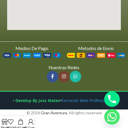
Medios De Pago
Metodos de Envio
Nuestras Redes
• Develop By Joss Mateo
•
Servicios Web Profesionales
© 2026
Gran Aventura
. All rights reserved
Shop
Wishlist
Cart
Mi Cuenta