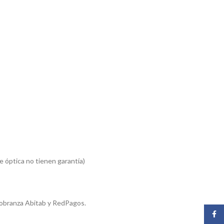
 óptica no tienen garantía)
cobranza Abitab y RedPagos.
Face