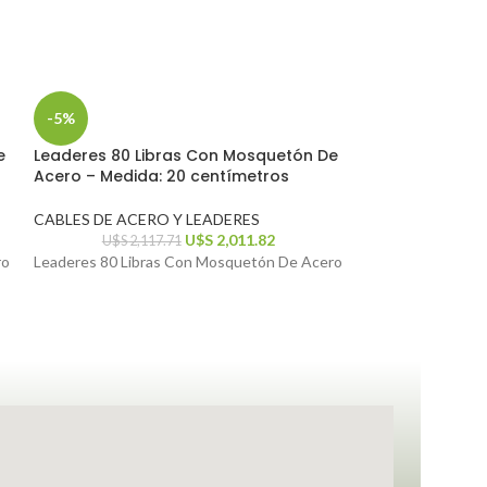
-5%
-5%
e
Leaderes 80 Libras Con Mosquetón De
Fluorocarbon T
Acero – Medida: 20 centímetros
0,60 x 50m
CABLES DE ACERO Y LEADERES
CABLES DE ACER
U$S
2,011.82
U$S
2,117.71
U$S
1,0
ro
Leaderes 80 Libras Con Mosquetón De Acero
Fluorocarbon Tril