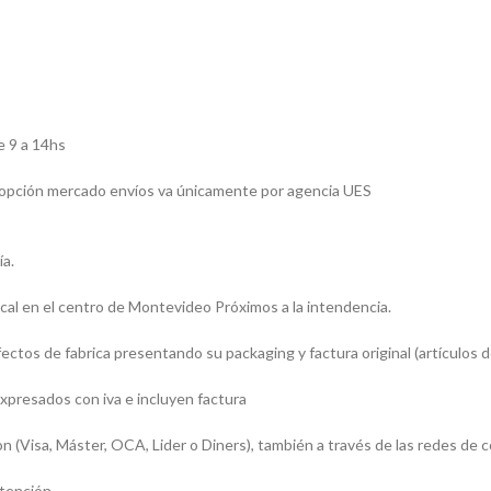
e 9 a 14hs
la opción mercado envíos va únicamente por agencia UES
ía.
al en el centro de Montevideo Próximos a la intendencia.
tos de fabrica presentando su packaging y factura original (artículos de
xpresados con iva e incluyen factura
Visa, Máster, OCA, Lider o Diners), también a través de las redes de 
atención