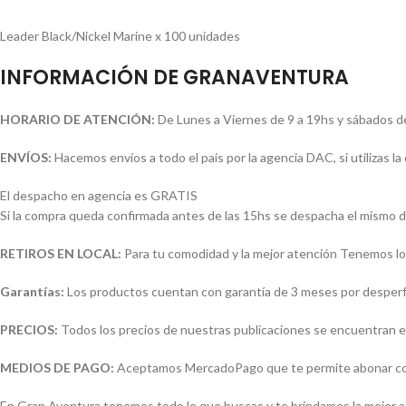
Leader Black/Nickel Marine x 100 unidades
INFORMACIÓN DE GRANAVENTURA
HORARIO DE ATENCIÓN:
De Lunes a Viernes de 9 a 19hs y sábados d
ENVÍOS:
Hacemos envíos a todo el país por la agencia DAC, si utilizas 
El despacho en agencia es GRATIS
Si la compra queda confirmada antes de las 15hs se despacha el mismo d
RETIROS EN LOCAL:
Para tu comodidad y la mejor atención Tenemos loc
Garantías:
Los productos cuentan con garantía de 3 meses por desperfec
PRECIOS:
Todos los precios de nuestras publicaciones se encuentran e
MEDIOS DE PAGO:
Aceptamos MercadoPago que te permite abonar con (
En Gran Aventura tenemos todo lo que buscas y te brindamos la mejor 