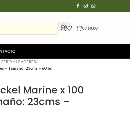
0
/
$
0.00
NTACTO
ACERO Y LEADERES
/
es – Tamaño: 23cms – 60lbs
ckel Marine x 100
maño: 23cms –