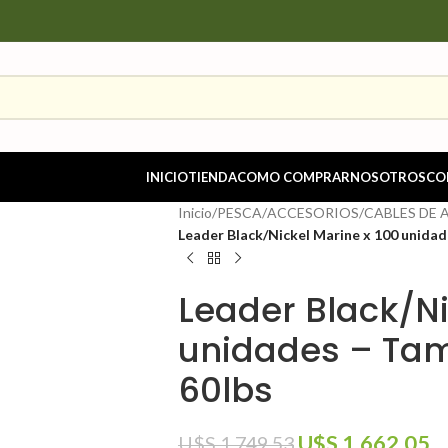
INICIO
TIENDA
COMO COMPRAR
NOSOTROS
CO
Inicio
/
PESCA
/
ACCESORIOS
/
CABLES DE 
Leader Black/Nickel Marine x 100 unidad
Leader Black/Ni
unidades – Ta
60lbs
U$S
1,662.05
U$S
1,749.53