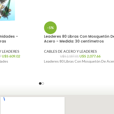
-5%
Unidades –
Leaderes 80 Libras Con Mosquetón D
bras
Acero – Medida: 30 centímetros
Y LEADERES
CABLES DE ACERO Y LEADERES
U$S
609.02
U$S
2,077.66
7
U$S
2,187.01
dades
Leaderes 80 Libras Con Mosquetón De Ace