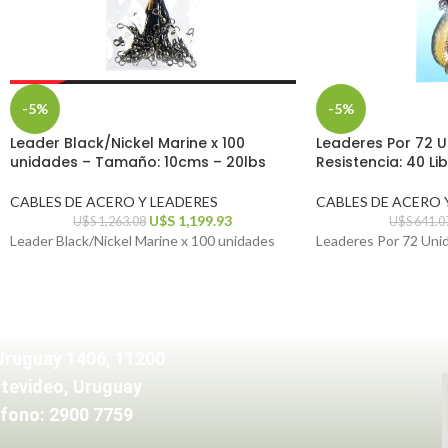
-5%
-5%
Leader Black/Nickel Marine x 100
Leaderes Por 72 
unidades – Tamaño: 10cms – 20lbs
Resistencia: 40 Li
CABLES DE ACERO Y LEADERES
CABLES DE ACERO 
U$S
1,199.93
U$S
1,263.08
U$S
641.0
Leader Black/Nickel Marine x 100 unidades
Leaderes Por 72 Uni
Uruguay 1406, 11200
tevideo, Uruguay
fono: 2900 7759