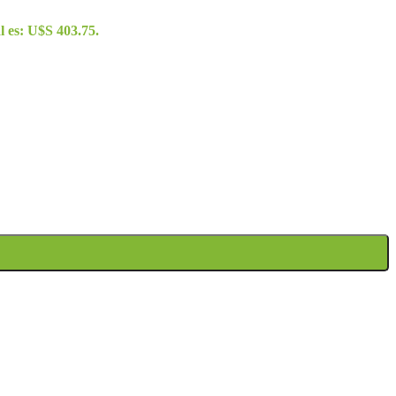
l es: U$S 403.75.