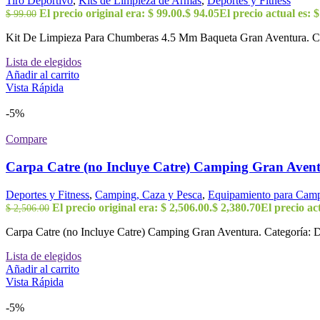
Tiro Deportivo
,
Kits de Limpieza de Armas
,
Deportes y Fitness
El precio original era: $ 99.00.
$
94.05
El precio actual es: $
$
99.00
Kit De Limpieza Para Chumberas 4.5 Mm Baqueta Gran Aventura. Cate
Lista de elegidos
Añadir al carrito
Vista Rápida
-5%
Compare
Carpa Catre (no Incluye Catre) Camping Gran Aven
Deportes y Fitness
,
Camping, Caza y Pesca
,
Equipamiento para Cam
El precio original era: $ 2,506.00.
$
2,380.70
El precio act
$
2,506.00
Carpa Catre (no Incluye Catre) Camping Gran Aventura. Categoría: D
Lista de elegidos
Añadir al carrito
Vista Rápida
-5%