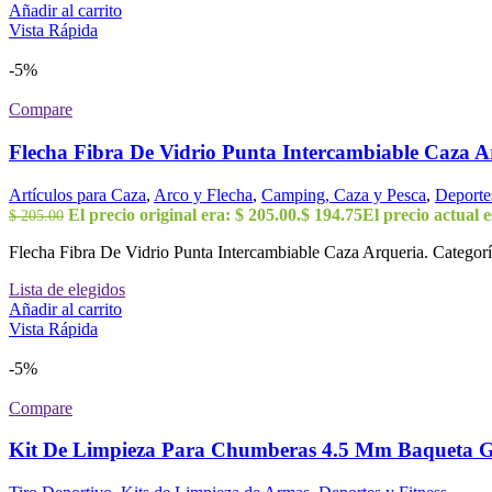
Añadir al carrito
Vista Rápida
-5%
Compare
Flecha Fibra De Vidrio Punta Intercambiable Caza A
Artículos para Caza
,
Arco y Flecha
,
Camping, Caza y Pesca
,
Deportes
El precio original era: $ 205.00.
$
194.75
El precio actual e
$
205.00
Flecha Fibra De Vidrio Punta Intercambiable Caza Arqueria. Categorí
Lista de elegidos
Añadir al carrito
Vista Rápida
-5%
Compare
Kit De Limpieza Para Chumberas 4.5 Mm Baqueta 