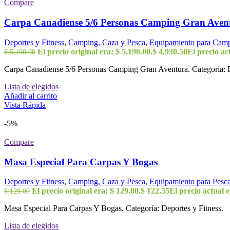
Compare
Carpa Canadiense 5/6 Personas Camping Gran Aven
Deportes y Fitness
,
Camping, Caza y Pesca
,
Equipamiento para Cam
El precio original era: $ 5,190.00.
$
4,930.50
El precio act
$
5,190.00
Carpa Canadiense 5/6 Personas Camping Gran Aventura. Categoría: D
Lista de elegidos
Añadir al carrito
Vista Rápida
-5%
Compare
Masa Especial Para Carpas Y Bogas
Deportes y Fitness
,
Camping, Caza y Pesca
,
Equipamiento para Pesca
El precio original era: $ 129.00.
$
122.55
El precio actual e
$
129.00
Masa Especial Para Carpas Y Bogas. Categoría: Deportes y Fitness.
Lista de elegidos