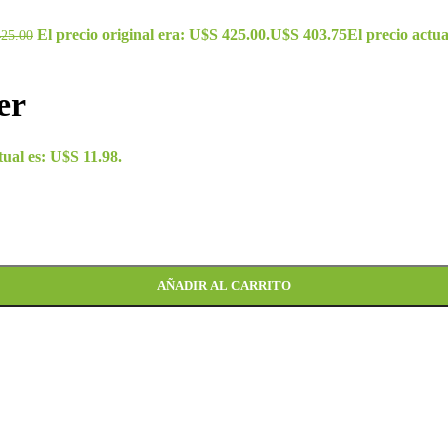
El precio original era: U$S 425.00.
U$S
403.75
El precio actua
425.00
er
tual es: U$S 11.98.
AÑADIR AL CARRITO