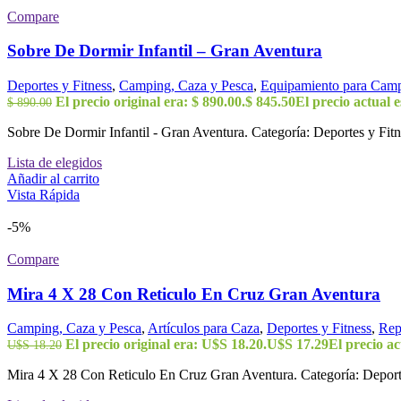
Compare
Sobre De Dormir Infantil – Gran Aventura
Deportes y Fitness
,
Camping, Caza y Pesca
,
Equipamiento para Cam
El precio original era: $ 890.00.
$
845.50
El precio actual e
$
890.00
Sobre De Dormir Infantil - Gran Aventura. Categoría: Deportes y Fitn
Lista de elegidos
Añadir al carrito
Vista Rápida
-5%
Compare
Mira 4 X 28 Con Reticulo En Cruz Gran Aventura
Camping, Caza y Pesca
,
Artículos para Caza
,
Deportes y Fitness
,
Rep
El precio original era: U$S 18.20.
U$S
17.29
El precio ac
U$S
18.20
Mira 4 X 28 Con Reticulo En Cruz Gran Aventura. Categoría: Deporte