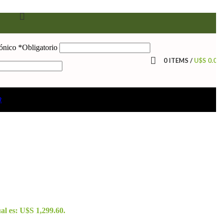
rónico
*
Obligatorio
0
ITEMS
/
U$S
0.0
R
rme
ual es: U$S 1,299.60.