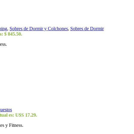
ping
,
Sobres de Dormir y Colchones
,
Sobres de Dormir
s: $ 845.50.
ess.
uestos
tual es: U$S 17.29.
s y Fitness.