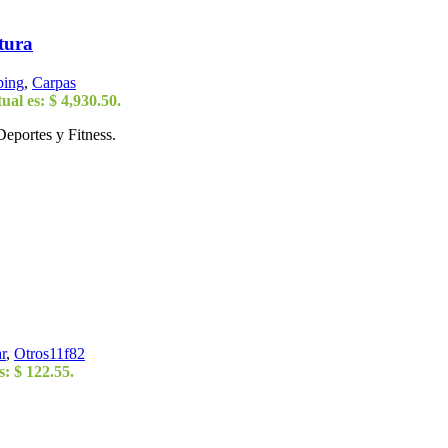
tura
ping
,
Carpas
ual es: $ 4,930.50.
eportes y Fitness.
r
,
Otros11f82
s: $ 122.55.