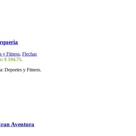
rqueria
 y Fitness
,
Flechas
s: $ 194.75.
a: Deportes y Fitness.
Gran Aventura