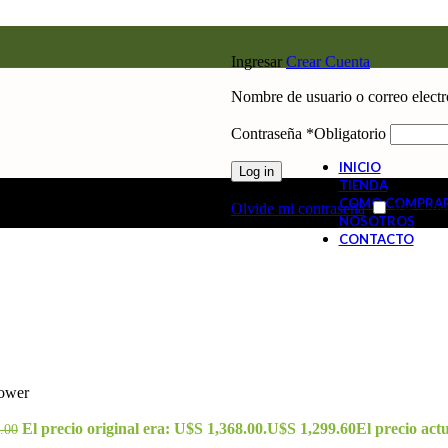
Ingresar
Crear Cuenta
Nombre de usuario o correo elect
Contraseña
*
Obligatorio
INICIO
Log in
TIENDA
COMO COMPRA
Olvide mi contraseña
Recorda
NOSOTROS
CONTACTO
power
El precio original era: U$S 1,368.00.
U$S
1,299.60
El precio act
.00