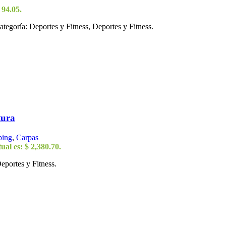
 94.05.
goría: Deportes y Fitness, Deportes y Fitness.
tura
ping
,
Carpas
ual es: $ 2,380.70.
eportes y Fitness.