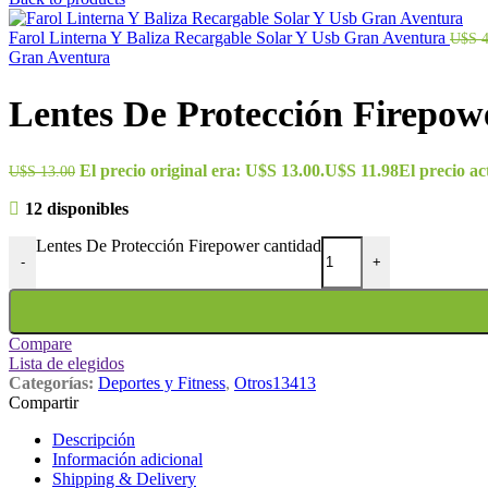
Farol Linterna Y Baliza Recargable Solar Y Usb Gran Aventura
U$S
Gran Aventura
Lentes De Protección Firepow
El precio original era: U$S 13.00.
U$S
11.98
El precio ac
U$S
13.00
12 disponibles
Lentes De Protección Firepower cantidad
-
+
Compare
Lista de elegidos
Categorías:
Deportes y Fitness
,
Otros13413
Compartir
Descripción
Información adicional
Shipping & Delivery