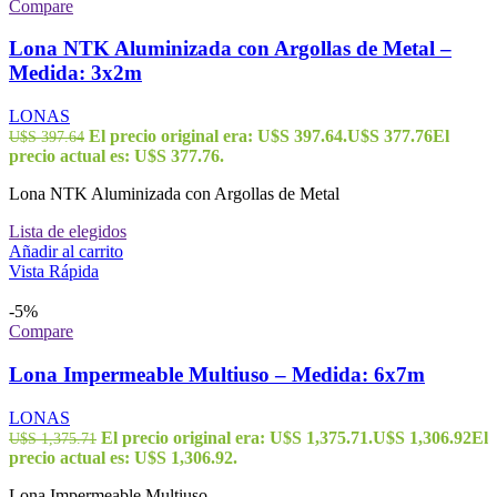
Compare
Lona NTK Aluminizada con Argollas de Metal –
Medida: 3x2m
LONAS
El precio original era: U$S 397.64.
U$S
377.76
El
U$S
397.64
precio actual es: U$S 377.76.
Lona NTK Aluminizada con Argollas de Metal
Lista de elegidos
Añadir al carrito
Vista Rápida
-5%
Compare
Lona Impermeable Multiuso – Medida: 6x7m
LONAS
El precio original era: U$S 1,375.71.
U$S
1,306.92
El
U$S
1,375.71
precio actual es: U$S 1,306.92.
Lona Impermeable Multiuso