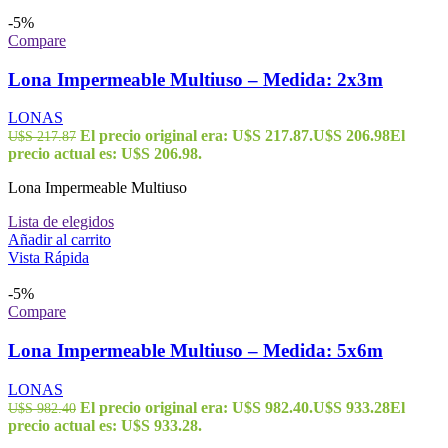
-5%
Compare
Lona Impermeable Multiuso – Medida: 2x3m
LONAS
El precio original era: U$S 217.87.
U$S
206.98
El
U$S
217.87
precio actual es: U$S 206.98.
Lona Impermeable Multiuso
Lista de elegidos
Añadir al carrito
Vista Rápida
-5%
Compare
Lona Impermeable Multiuso – Medida: 5x6m
LONAS
El precio original era: U$S 982.40.
U$S
933.28
El
U$S
982.40
precio actual es: U$S 933.28.