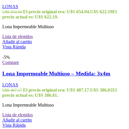
LONAS
El precio original era: U$S 654.94.
U$S
622.19
El
U$S
654.94
precio actual es: U$S 622.19.
Lona Impermeable Multiuso
Lista de elegidos
Añadir al carrito
Vista Rápida
-5%
Compare
Lona Impermeable Multiuso – Medida: 3x4m
LONAS
El precio original era: U$S 407.17.
U$S
386.81
El
U$S
407.17
precio actual es: U$S 386.81.
Lona Impermeable Multiuso
Lista de elegidos
Añadir al carrito
Vista Rápida