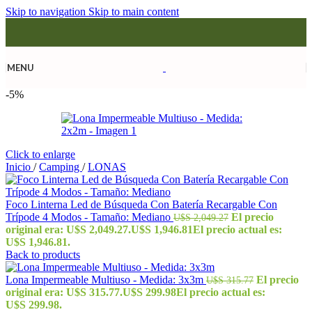
Skip to navigation
Skip to main content
MENU
-5%
Click to enlarge
Inicio
/
Camping
/
LONAS
Foco Linterna Led de Búsqueda Con Batería Recargable Con
Trípode 4 Modos - Tamaño: Mediano
El precio
U$S
2,049.27
original era: U$S 2,049.27.
U$S
1,946.81
El precio actual es:
U$S 1,946.81.
Back to products
Lona Impermeable Multiuso - Medida: 3x3m
El precio
U$S
315.77
original era: U$S 315.77.
U$S
299.98
El precio actual es:
U$S 299.98.