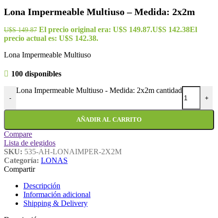
Lona Impermeable Multiuso – Medida: 2x2m
El precio original era: U$S 149.87.
U$S
142.38
El
U$S
149.87
precio actual es: U$S 142.38.
Lona Impermeable Multiuso
100 disponibles
Lona Impermeable Multiuso - Medida: 2x2m cantidad
-
+
AÑADIR AL CARRITO
Compare
Lista de elegidos
SKU:
535-AH-LONAIMPER-2X2M
Categoría:
LONAS
Compartir
Descripción
Información adicional
Shipping & Delivery