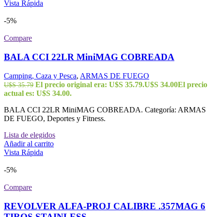
Vista Rápida
-5%
Compare
BALA CCI 22LR MiniMAG COBREADA
Camping, Caza y Pesca
,
ARMAS DE FUEGO
El precio original era: U$S 35.79.
U$S
34.00
El precio
U$S
35.79
actual es: U$S 34.00.
BALA CCI 22LR MiniMAG COBREADA. Categoría: ARMAS
DE FUEGO, Deportes y Fitness.
Lista de elegidos
Añadir al carrito
Vista Rápida
-5%
Compare
REVOLVER ALFA-PROJ CALIBRE .357MAG 6
TIROS STAINLESS