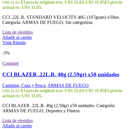
El precio original era: U$S 11.63.
U$S
11.05
El precio
U$S
11.63
actual es: U$S 11.05.
CCI .22L.R. STANDARD VELOCITY 40G (107grain) x50un.
Categoría: ARMAS DE FUEGO, Sin categorizar.
Lista de elegidos
Añadir al carrito
Vista Rápida
-5%
Compare
CCI BLAZER .22L.R. 40g (2.59gr) x50 unidades
Camping, Caza y Pesca
,
ARMAS DE FUEGO
El precio original era: U$S 11.63.
U$S
11.05
El precio
U$S
11.63
actual es: U$S 11.05.
CCI BLAZER .22L.R. 40g (2.59gr) x50 unidades. Categoría:
ARMAS DE FUEGO, Deportes y Fitness.
Lista de elegidos
Añadir al carrito