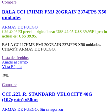
Compare
BALA CCI 17HMR FMJ 20GRAIN 2374FPS X50
unidades
ARMAS DE FUEGO
El precio original era: U$S 42.05.
U$S
39.95
El precio
U$S
42.05
actual es: U$S 39.95.
BALA CCI 17HMR FMJ 20GRAIN 2374FPS X50 unidades.
Categoría: ARMAS DE FUEGO.
Lista de elegidos
Añadir al carrito
Vista Rápida
-5%
Compare
CCI .22L.R. STANDARD VELOCITY 40G
(107grain) x50un
ARMAS DE FUEGO
,
Sin categorizar