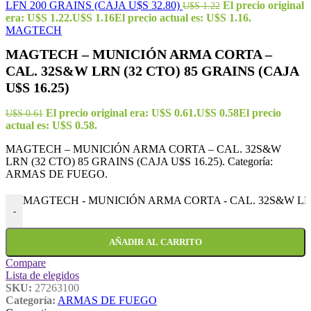
LFN 200 GRAINS (CAJA U$S 32.80)
El precio original
U$S
1.22
era: U$S 1.22.
U$S
1.16
El precio actual es: U$S 1.16.
MAGTECH
MAGTECH – MUNICIÓN ARMA CORTA –
CAL. 32S&W LRN (32 CTO) 85 GRAINS (CAJA
U$S 16.25)
El precio original era: U$S 0.61.
U$S
0.58
El precio
U$S
0.61
actual es: U$S 0.58.
MAGTECH – MUNICIÓN ARMA CORTA – CAL. 32S&W
LRN (32 CTO) 85 GRAINS (CAJA U$S 16.25). Categoría:
ARMAS DE FUEGO.
MAGTECH - MUNICIÓN ARMA CORTA - CAL. 32S&W LRN (3
-
AÑADIR AL CARRITO
Compare
Lista de elegidos
SKU:
27263100
Categoría:
ARMAS DE FUEGO