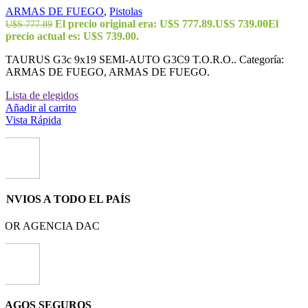
ARMAS DE FUEGO
,
Pistolas
El precio original era: U$S 777.89.
U$S
739.00
El
U$S
777.89
precio actual es: U$S 739.00.
TAURUS G3c 9x19 SEMI-AUTO G3C9 T.O.R.O.. Categoría:
ARMAS DE FUEGO, ARMAS DE FUEGO.
Lista de elegidos
Añadir al carrito
Vista Rápida
ENVIOS A TODO EL PAÍS
POR AGENCIA DAC
PAGOS SEGUROS