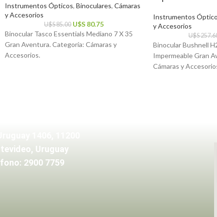
Instrumentos Ópticos
,
Binoculares
,
Cámaras
y Accesorios
Instrumentos Óptic
U$S
80.75
U$S
85.00
y Accesorios
Binocular Tasco Essentials Mediano 7 X 35
U$S
257.6
Gran Aventura. Categoría: Cámaras y
Binocular Bushnell 
Accesorios.
Impermeable Gran Av
Cámaras y Accesorio
Uruguay 1406, 11200
tevideo, Uruguay
fono: 2900 7759