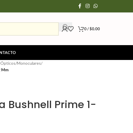
0
/
$
0.00
NTACTO
 Ópticos
/
Monoculares
/
32 Mm
a Bushnell Prime 1-