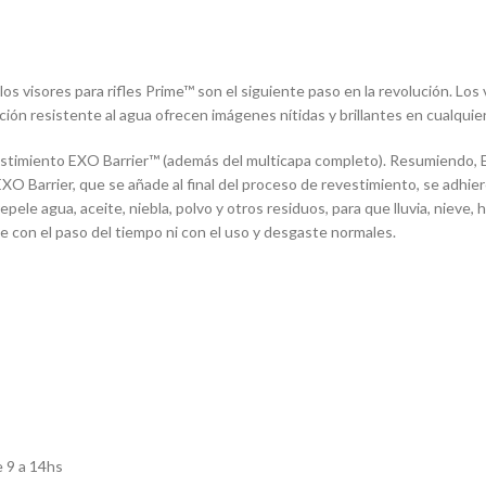
los visores para rifles Prime™ son el siguiente paso en la revolución. Lo
ión resistente al agua ofrecen imágenes nítidas y brillantes en cualquie
estimiento EXO Barrier™ (además del multicapa completo). Resumiendo, E
O Barrier, que se añade al final del proceso de revestimiento, se adhiere 
epele agua, aceite, niebla, polvo y otros residuos, para que lluvia, nieve,
e con el paso del tiempo ni con el uso y desgaste normales.
 9 a 14hs