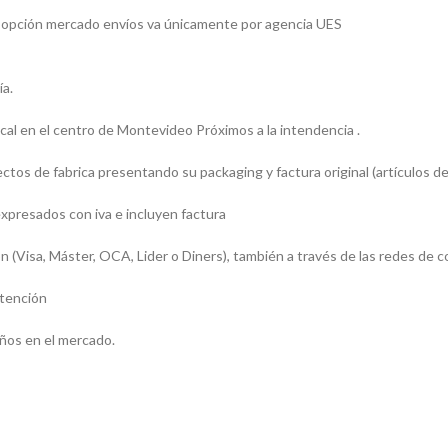
 la opción mercado envíos va únicamente por agencia UES
ía.
l en el centro de Montevideo Próximos a la intendencia .
os de fabrica presentando su packaging y factura original (artículos de
presados con iva e incluyen factura
sa, Máster, OCA, Lider o Diners), también a través de las redes de c
atención
ños en el mercado.