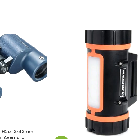
ll H2o 12x42mm
n Aventura