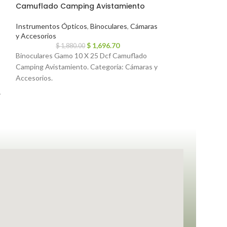
Camuflado Camping Avistamiento
80eq Refractor
Instrumentos Ópticos
,
Binoculares
,
Cámaras
Cámaras y Acceso
y Accesorios
Ópticos
,
Telesco
$
1,696.70
$
1,880.00
U$S
63
Binoculares Gamo 10 X 25 Dcf Camuflado
Telescopio Celes
Camping Avistamiento. Categoría: Cámaras y
Refractor. Catego
Accesorios.
Cámaras y Acceso
y