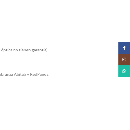
Face
 óptica no tienen garantía)
Insta
What
obranza Abitab y RedPagos.