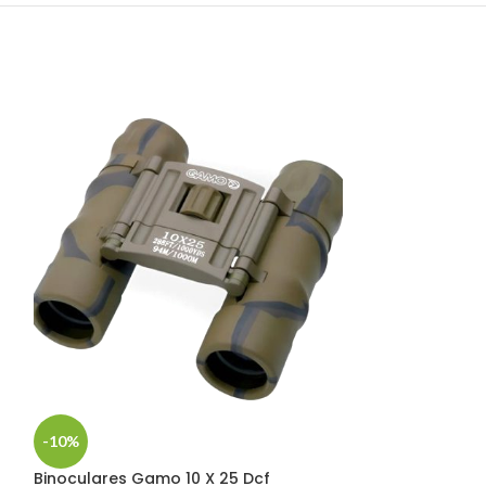
-10%
-5%
Binoculares Gamo 10 X 25 Dcf
Telescopio Cel