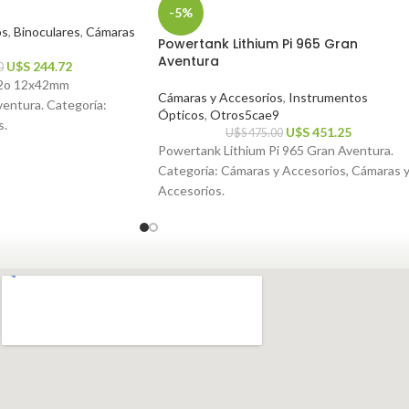
-5%
os
,
Binoculares
,
Cámaras
Powertank Lithium Pi 965 Gran
Aventura
U$S
244.72
0
H2o 12x42mm
Cámaras y Accesorios
,
Instrumentos
entura. Categoría:
Ópticos
,
Otros5cae9
s.
U$S
451.25
U$S
475.00
Powertank Lithium Pi 965 Gran Aventura.
Categoría: Cámaras y Accesorios, Cámaras 
Accesorios.