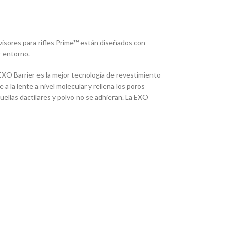
s visores para rifles Prime™ están diseñados con
r entorno.
XO Barrier es la mejor tecnología de revestimiento
a la lente a nivel molecular y rellena los poros
 huellas dactilares y polvo no se adhieran. La EXO