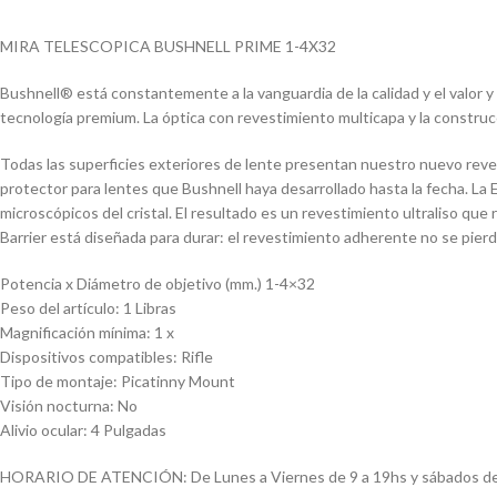
MIRA TELESCOPICA BUSHNELL PRIME 1-4X32
Bushnell® está constantemente a la vanguardia de la calidad y el valor y 
tecnología premium. La óptica con revestimiento multicapa y la construcc
Todas las superficies exteriores de lente presentan nuestro nuevo rev
protector para lentes que Bushnell haya desarrollado hasta la fecha. La EX
microscópicos del cristal. El resultado es un revestimiento ultraliso que r
Barrier está diseñada para durar: el revestimiento adherente no se pierd
Potencia x Diámetro de objetivo (mm.) 1-4×32
Peso del artículo: 1 Libras
Magnificación mínima: 1 x
Dispositivos compatibles: Rifle
Tipo de montaje: Picatinny Mount
Visión nocturna: No
Alivio ocular: 4 Pulgadas
HORARIO DE ATENCIÓN: De Lunes a Viernes de 9 a 19hs y sábados de