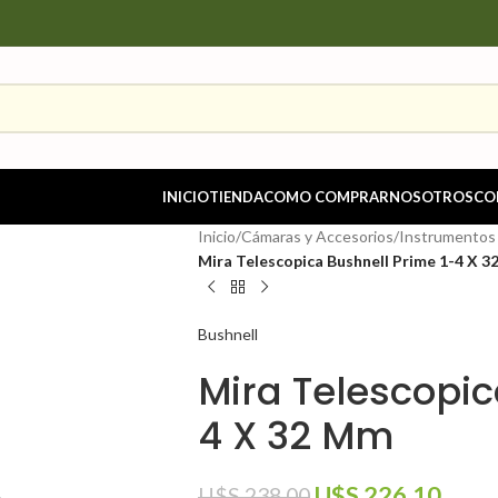
INICIO
TIENDA
COMO COMPRAR
NOSOTROS
CO
Inicio
/
Cámaras y Accesorios
/
Instrumentos
Mira Telescopica Bushnell Prime 1-4 X 
Bushnell
Mira Telescopic
4 X 32 Mm
U$S
226.10
U$S
238.00