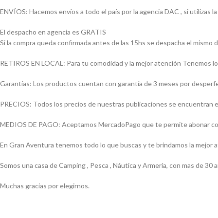
ENVÍOS: Hacemos envíos a todo el país por la agencia DAC , si utilizas
El despacho en agencia es GRATIS
Si la compra queda confirmada antes de las 15hs se despacha el mismo d
RETIROS EN LOCAL: Para tu comodidad y la mejor atención Tenemos loca
Garantías: Los productos cuentan con garantía de 3 meses por desperfect
PRECIOS: Todos los precios de nuestras publicaciones se encuentran ex
MEDIOS DE PAGO: Aceptamos MercadoPago que te permite abonar con (Vi
En Gran Aventura tenemos todo lo que buscas y te brindamos la mejor 
Somos una casa de Camping , Pesca , Náutica y Armería, con mas de 30 a
Muchas gracias por elegirnos.