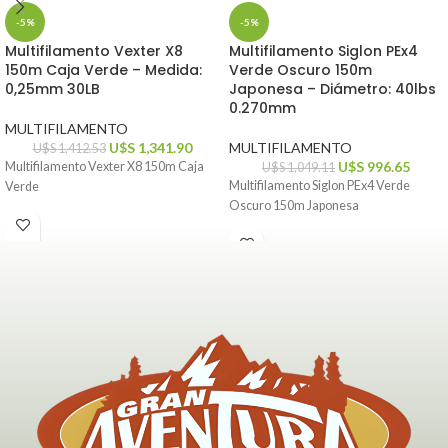
-5%
-5%
Multifilamento Vexter X8
Multifilamento Siglon PEx4
150m Caja Verde – Medida:
Verde Oscuro 150m
0,25mm 30LB
Japonesa – Diámetro: 40lbs
0.270mm
MULTIFILAMENTO
U$S
1,341.90
MULTIFILAMENTO
U$S
1,412.53
U$S
996.65
Multifilamento Vexter X8 150m Caja
U$S
1,049.11
Multifilamento Siglon PEx4 Verde
Verde
Oscuro 150m Japonesa