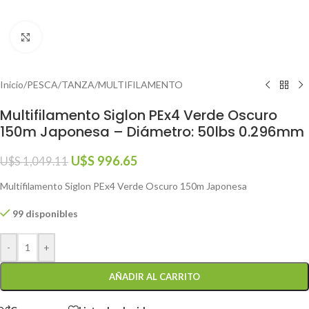
Click to enlarge
Inicio
/
PESCA
/
TANZA
/
MULTIFILAMENTO
Multifilamento Siglon PEx4 Verde Oscuro
150m Japonesa – Diámetro: 50lbs 0.296mm
U$S
996.65
U$S
1,049.11
Multifilamento Siglon PEx4 Verde Oscuro 150m Japonesa
99 disponibles
-
+
AÑADIR AL CARRITO