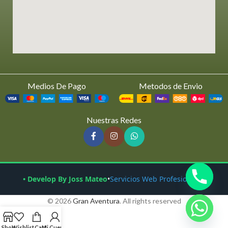
Medios De Pago
Metodos de Envio
Nuestras Redes
• Develop By Joss Mateo
•
Servicios Web Profesionales
© 2026
Gran Aventura
. All rights reserved
Shop
Wishlist
Cart
Mi Cuenta