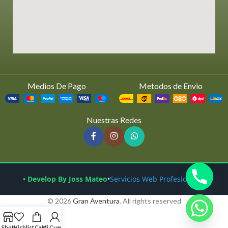
Medios De Pago
Metodos de Envio
Nuestras Redes
• Develop By Joss Mateo
•
Servicios Web Profesionales
© 2026
Gran Aventura
. All rights reserved
Shop
Wishlist
Cart
Mi Cuenta