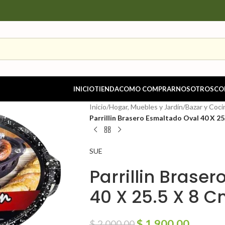
INICIO
TIENDA
COMO COMPRAR
NOSOTROS
CO
Inicio
/
Hogar, Muebles y Jardín
/
Bazar y Coci
Parrillin Brasero Esmaltado Oval 40 X 25
SUE
Parrillin Brase
40 X 25.5 X 8 
$
1,900.00
$
2,000.00