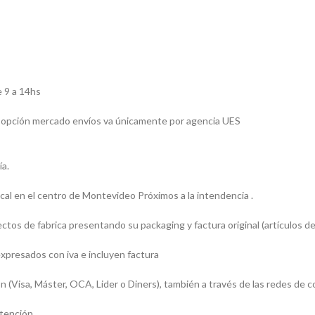
 9 a 14hs
 la opción mercado envíos va únicamente por agencia UES
ía.
l en el centro de Montevideo Próximos a la intendencia .
os de fabrica presentando su packaging y factura original (artículos de
presados con iva e incluyen factura
sa, Máster, OCA, Lider o Diners), también a través de las redes de c
atención