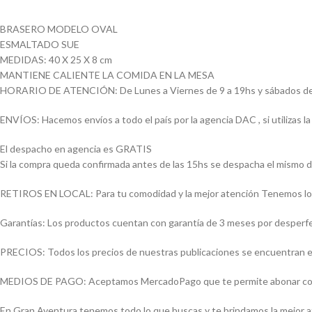
BRASERO MODELO OVAL
ESMALTADO SUE
MEDIDAS: 40 X 25 X 8 cm
MANTIENE CALIENTE LA COMIDA EN LA MESA
HORARIO DE ATENCIÓN: De Lunes a Viernes de 9 a 19hs y sábados de
ENVÍOS: Hacemos envíos a todo el país por la agencia DAC , si utilizas
El despacho en agencia es GRATIS
Si la compra queda confirmada antes de las 15hs se despacha el mismo d
RETIROS EN LOCAL: Para tu comodidad y la mejor atención Tenemos loca
Garantías: Los productos cuentan con garantía de 3 meses por desperfect
PRECIOS: Todos los precios de nuestras publicaciones se encuentran ex
MEDIOS DE PAGO: Aceptamos MercadoPago que te permite abonar con (Vi
En Gran Aventura tenemos todo lo que buscas y te brindamos la mejor 