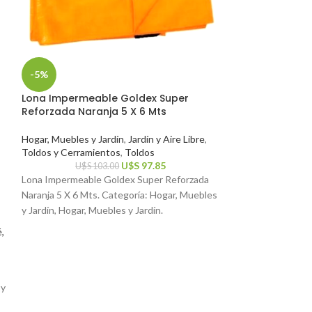
-5%
-5%
Lona Impermeable Goldex Super
Balanza Electr
Reforzada Naranja 5 X 6 Mts
Valijas, Cocina
Hogar, Muebles y Jardín
,
Jardín y Aire Libre
,
Medidores de Coc
Toldos y Cerramientos
,
Toldos
Hogar, Muebles y 
U$S
97.85
Utensilios de Pre
U$S
103.00
Lona Impermeable Goldex Super Reforzada
$
2
Balanza Electrónic
Naranja 5 X 6 Mts. Categoría: Hogar, Muebles
Cocina Oferta!. C
y Jardín, Hogar, Muebles y Jardín.
Jardín.
,
 y