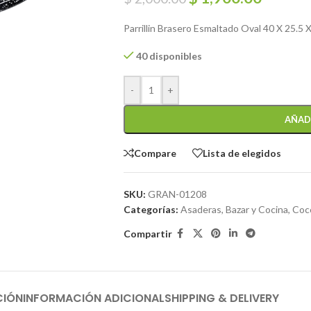
Parrillin Brasero Esmaltado Oval 40 X 25.5 
40 disponibles
-
+
AÑAD
Compare
Lista de elegidos
SKU:
GRAN-01208
Categorías:
Asaderas
,
Bazar y Cocina
,
Coc
Compartir
CIÓN
INFORMACIÓN ADICIONAL
SHIPPING & DELIVERY