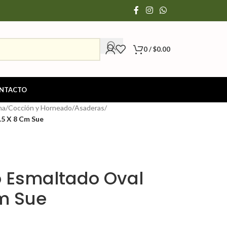
0
/
$
0.00
NTACTO
na
/
Cocción y Horneado
/
Asaderas
/
.5 X 8 Cm Sue
ro Esmaltado Oval
Cm Sue