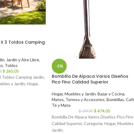
2 X 3 Toldos Camping
dín
,
Jardín y Aire Libre
,
os
,
Toldos
-5%
$
265.05
0
Bombilla De Alpaca Varios Diseños
3 Toldos Camping Jardin.
Pico Fino Calidad Superior
bles y Jardín, Hogar,
Hogar, Muebles y Jardín
,
Bazar y Cocina
,
Mates, Termos y Accesorios
,
Bombillas
,
Café
Té y Mate
$
474.05
$
499.00
Bombilla De Alpaca Varios Diseños Pico Fino
Calidad Superior. Categoría: Hogar, Muebles
Jardín.