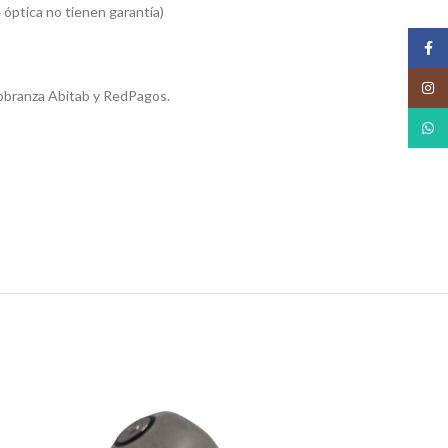
 óptica no tienen garantía)
Face
Insta
obranza Abitab y RedPagos.
What