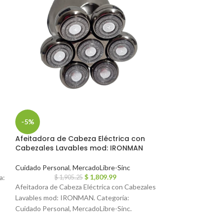
-5%
-5%
Afeitadora de Cabeza Eléctrica con
Adorno vela re
Cabezales Lavables mod: IRONMAN
MercadoLibre-Sin
Cuidado Personal
,
MercadoLibre-Sinc
$
1,0
$
1,809.99
a:
Adorno vela recar
$
1,905.25
Afeitadora de Cabeza Eléctrica con Cabezales
Categoría: Mercad
Lavables mod: IRONMAN. Categoría:
Cuidado Personal, MercadoLibre-Sinc.