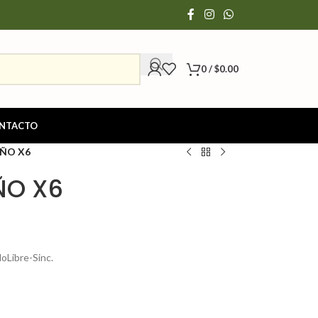
0
/
$
0.00
NTACTO
AÑO X6
ÑO X6
Libre-Sinc.