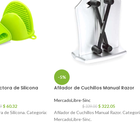
-5%
tora de Silicona
Afilador de Cuchillos Manual Razor
MercadoLibre-Sinc
$
60.32
$
322.05
49
$
339.00
 de Silicona. Categoría:
Afilador de Cuchillos Manual Razor. Categorí
MercadoLibre-Sinc.