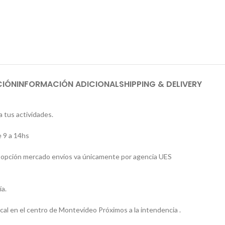
CIÓN
INFORMACIÓN ADICIONAL
SHIPPING & DELIVERY
 tus actividades.
 9 a 14hs
 la opción mercado envíos va únicamente por agencia UES
ía.
l en el centro de Montevideo Próximos a la intendencia .