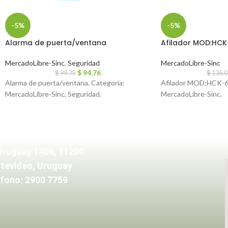
-5%
-5%
Alarma de puerta/ventana
Afilador MOD:HCK
MercadoLibre-Sinc
,
Seguridad
MercadoLibre-Sinc
$
94.76
$
99.75
$
136.0
Alarma de puerta/ventana. Categoría:
Afilador MOD:HCK-66
MercadoLibre-Sinc, Seguridad.
MercadoLibre-Sinc.
Uruguay 1406, 11200
tevideo, Uruguay
fono: 2900 7759