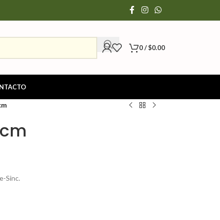
0
/
$
0.00
NTACTO
cm
5cm
e-Sinc.