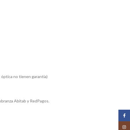
 óptica no tienen garantía)
obranza Abitab y RedPagos.
Face
Insta