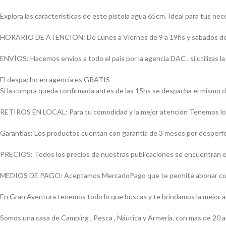
Explora las características de este pistola agua 65cm. Ideal para tus nec
HORARIO DE ATENCIÓN: De Lunes a Viernes de 9 a 19hs y sábados de
ENVÍOS: Hacemos envíos a todo el país por la agencia DAC , si utilizas
El despacho en agencia es GRATIS
Si la compra queda confirmada antes de las 15hs se despacha el mismo d
RETIROS EN LOCAL: Para tu comodidad y la mejor atención Tenemos loca
Garantías: Los productos cuentan con garantía de 3 meses por desperfect
PRECIOS: Todos los precios de nuestras publicaciones se encuentran ex
MEDIOS DE PAGO: Aceptamos MercadoPago que te permite abonar con (Vi
En Gran Aventura tenemos todo lo que buscas y te brindamos la mejor 
Somos una casa de Camping , Pesca , Náutica y Armería, con mas de 20 a