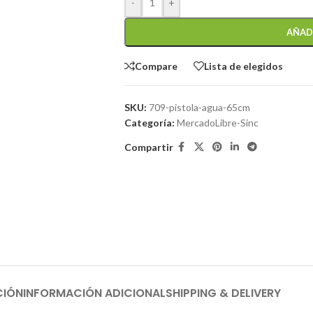
-
+
AÑAD
Compare
Lista de elegidos
SKU:
709-pistola-agua-65cm
Categoría:
MercadoLibre-Sinc
Compartir
CIÓN
INFORMACIÓN ADICIONAL
SHIPPING & DELIVERY