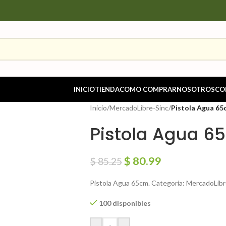
INICIO
TIENDA
COMO COMPRAR
NOSOTROS
CO
Inicio
/
MercadoLibre-Sinc
/
Pistola Agua 65
Pistola Agua 6
$
80.99
$
85.25
Pistola Agua 65cm. Categoría: MercadoLibr
100 disponibles