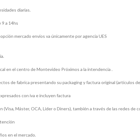
esidades diarias.
 9 a 14hs
 la opción mercado envíos va únicamente por agencia UES
ía.
l en el centro de Montevideo Próximos a la intendencia .
os de fabrica presentando su packaging y factura original (artículos de
presados con iva e incluyen factura
sa, Máster, OCA, Lider o Diners), también a través de las redes de c
atención
ños en el mercado.