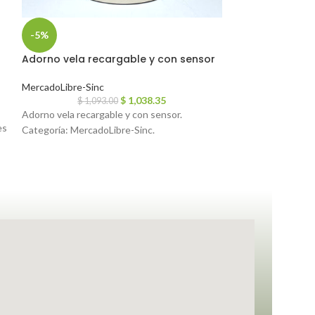
-5%
-5%
Adorno vela recargable y con sensor
Adorno Farol l
MercadoLibre-Sinc
MercadoLibre-Sin
$
1,038.35
$
1,093.00
$
8
Adorno vela recargable y con sensor.
Adorno Farol llama
es
Categoría: MercadoLibre-Sinc.
MercadoLibre-Sin