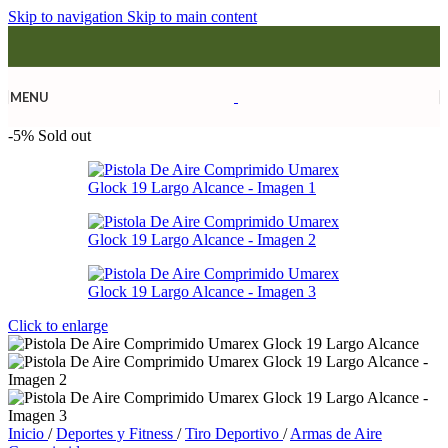
Skip to navigation
Skip to main content
MENU
-5%
Sold out
Click to enlarge
Inicio
/
Deportes y Fitness
/
Tiro Deportivo
/
Armas de Aire