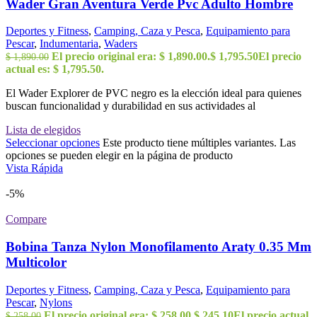
Wader Gran Aventura Verde Pvc Adulto Hombre
Deportes y Fitness
,
Camping, Caza y Pesca
,
Equipamiento para
Pescar
,
Indumentaria
,
Waders
El precio original era: $ 1,890.00.
$
1,795.50
El precio
$
1,890.00
actual es: $ 1,795.50.
El Wader Explorer de PVC negro es la elección ideal para quienes
buscan funcionalidad y durabilidad en sus actividades al
Lista de elegidos
Seleccionar opciones
Este producto tiene múltiples variantes. Las
opciones se pueden elegir en la página de producto
Vista Rápida
-5%
Compare
Bobina Tanza Nylon Monofilamento Araty 0.35 Mm
Multicolor
Deportes y Fitness
,
Camping, Caza y Pesca
,
Equipamiento para
Pescar
,
Nylons
El precio original era: $ 258.00.
$
245.10
El precio actual
$
258.00