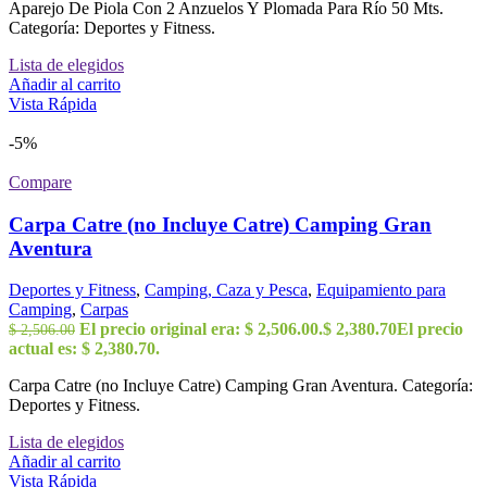
Aparejo De Piola Con 2 Anzuelos Y Plomada Para Río 50 Mts.
Categoría: Deportes y Fitness.
Lista de elegidos
Añadir al carrito
Vista Rápida
-5%
Compare
Carpa Catre (no Incluye Catre) Camping Gran
Aventura
Deportes y Fitness
,
Camping, Caza y Pesca
,
Equipamiento para
Camping
,
Carpas
El precio original era: $ 2,506.00.
$
2,380.70
El precio
$
2,506.00
actual es: $ 2,380.70.
Carpa Catre (no Incluye Catre) Camping Gran Aventura. Categoría:
Deportes y Fitness.
Lista de elegidos
Añadir al carrito
Vista Rápida