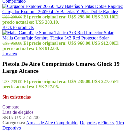
Comprimido
Cargador Explorer 26650 4.2v Baterías Y Pilas Doble Rapidez
El precio original era: U$S 298.00.
U$S
283.10
El
U$S
298.00
precio actual es: U$S 283.10.
Back to products
Malla Camuflaje Sombra Táctica 3x3 Red Protector Solar
El precio original era: U$S 960.00.
U$S
912.00
El
U$S
960.00
precio actual es: U$S 912.00.
Umarex
Pistola De Aire Comprimido Umarex Glock 19
Largo Alcance
El precio original era: U$S 239.00.
U$S
227.05
El
U$S
239.00
precio actual es: U$S 227.05.
Sin existencias
Compare
Lista de elegidos
SKU:
UX-2255200
Categorías:
Armas de Aire Comprimido
,
Deportes y Fitness
,
Tiro
Deportivo