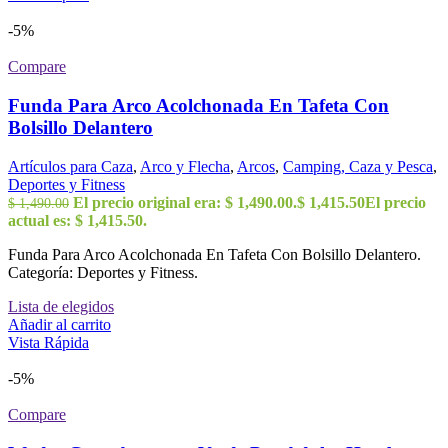
-5%
Compare
Funda Para Arco Acolchonada En Tafeta Con
Bolsillo Delantero
Artículos para Caza
,
Arco y Flecha
,
Arcos
,
Camping, Caza y Pesca
,
Deportes y Fitness
El precio original era: $ 1,490.00.
$
1,415.50
El precio
$
1,490.00
actual es: $ 1,415.50.
Funda Para Arco Acolchonada En Tafeta Con Bolsillo Delantero.
Categoría: Deportes y Fitness.
Lista de elegidos
Añadir al carrito
Vista Rápida
-5%
Compare