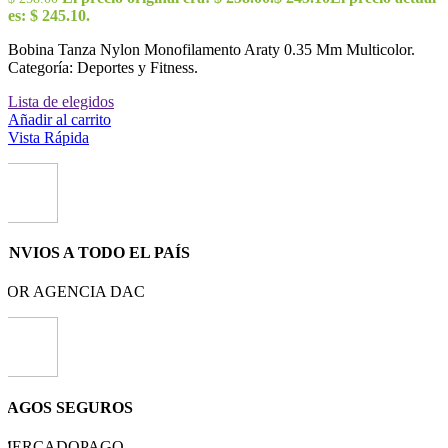
es: $ 245.10.
Bobina Tanza Nylon Monofilamento Araty 0.35 Mm Multicolor.
Categoría: Deportes y Fitness.
Lista de elegidos
Añadir al carrito
Vista Rápida
ENVIOS A TODO EL PAÍS
POR AGENCIA DAC
PAGOS SEGUROS
MERCADOPAGO