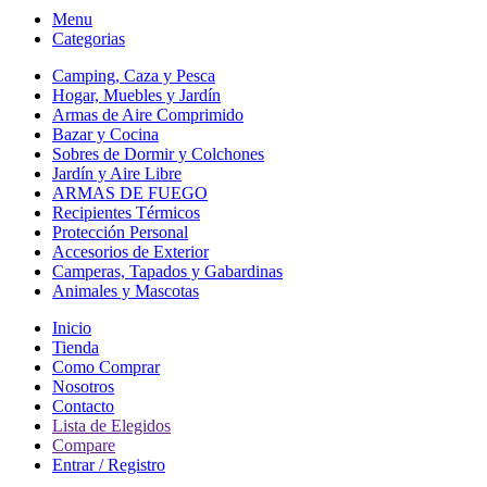
Menu
Categorias
Camping, Caza y Pesca
Hogar, Muebles y Jardín
Armas de Aire Comprimido
Bazar y Cocina
Sobres de Dormir y Colchones
Jardín y Aire Libre
ARMAS DE FUEGO
Recipientes Térmicos
Protección Personal
Accesorios de Exterior
Camperas, Tapados y Gabardinas
Animales y Mascotas
Inicio
Tienda
Como Comprar
Nosotros
Contacto
Lista de Elegidos
Compare
Entrar / Registro