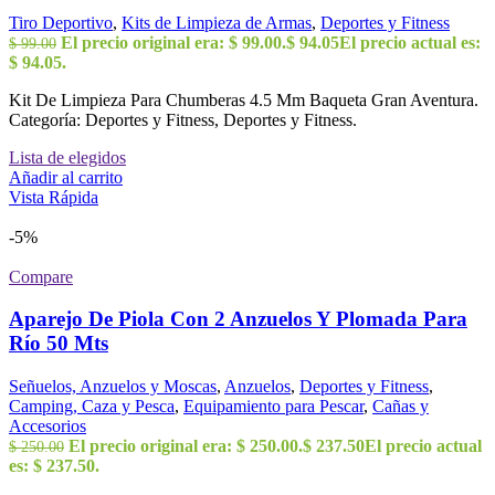
Tiro Deportivo
,
Kits de Limpieza de Armas
,
Deportes y Fitness
El precio original era: $ 99.00.
$
94.05
El precio actual es:
$
99.00
$ 94.05.
Kit De Limpieza Para Chumberas 4.5 Mm Baqueta Gran Aventura.
Categoría: Deportes y Fitness, Deportes y Fitness.
Lista de elegidos
Añadir al carrito
Vista Rápida
-5%
Compare
Aparejo De Piola Con 2 Anzuelos Y Plomada Para
Río 50 Mts
Señuelos, Anzuelos y Moscas
,
Anzuelos
,
Deportes y Fitness
,
Camping, Caza y Pesca
,
Equipamiento para Pescar
,
Cañas y
Accesorios
El precio original era: $ 250.00.
$
237.50
El precio actual
$
250.00
es: $ 237.50.