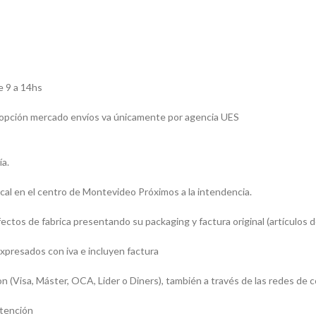
e 9 a 14hs
la opción mercado envíos va únicamente por agencia UES
ía.
al en el centro de Montevideo Próximos a la intendencia.
tos de fabrica presentando su packaging y factura original (artículos de
xpresados con iva e incluyen factura
Visa, Máster, OCA, Lider o Diners), también a través de las redes de 
atención