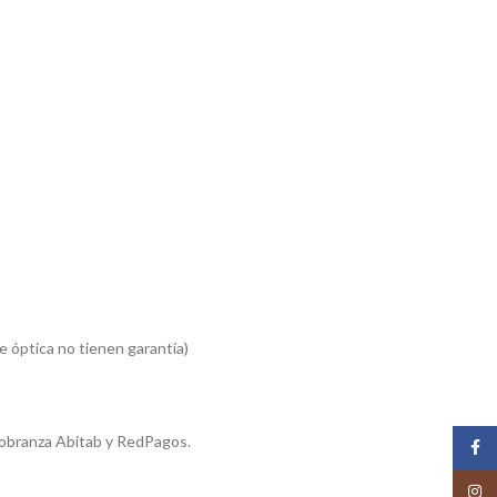
 óptica no tienen garantía)
cobranza Abitab y RedPagos.
Face
Insta