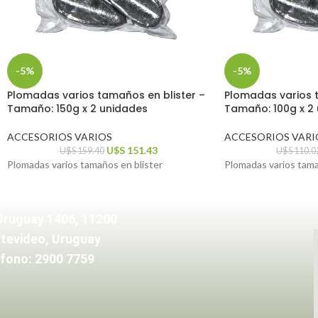
-5%
-5%
Plomadas varios tamaños en blister –
Plomadas varios t
Tamaño: 150g x 2 unidades
Tamaño: 100g x 2
ACCESORIOS VARIOS
ACCESORIOS VARI
U$S
151.43
U$S
159.40
U$S
110.0
Plomadas varios tamaños en blister
Plomadas varios tama
Uruguay 1406, 11200
tevideo, Uruguay
fono: 2900 7759