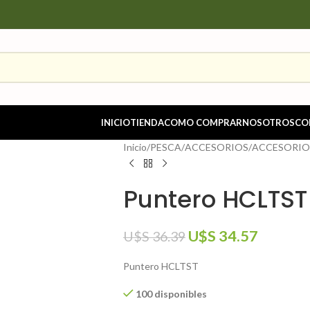
INICIO
TIENDA
COMO COMPRAR
NOSOTROS
CO
Inicio
/
PESCA
/
ACCESORIOS
/
ACCESORIO
Puntero HCLTST
U$S
34.57
U$S
36.39
Puntero HCLTST
100 disponibles