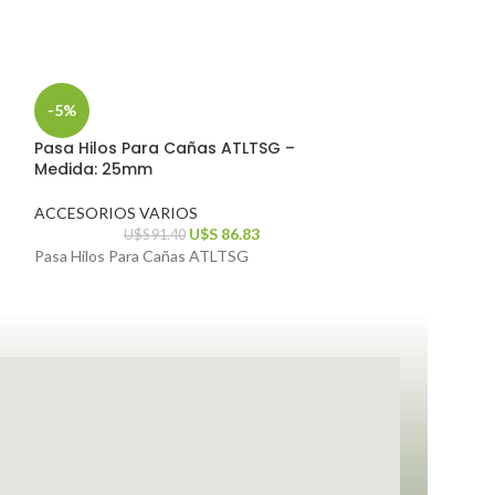
-5%
-5%
Pasa Hilos Para Cañas ATLTSG –
Pasa Hilos Par
Medida: 25mm
Medida: 20mm
ACCESORIOS VARIOS
ACCESORIOS V
U$S
86.83
U$S
91.40
U$S
Pasa Hilos Para Cañas ATLTSG
Pasa Hilos Para 