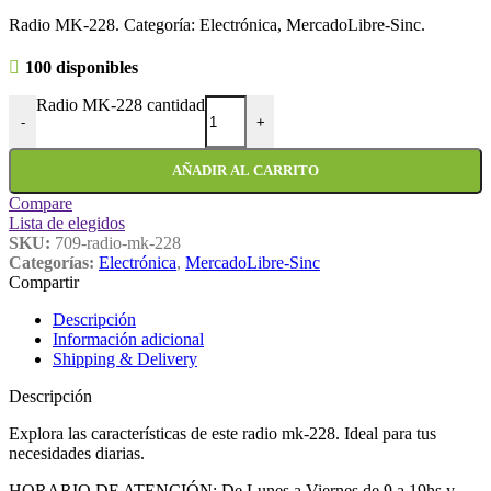
Radio MK-228. Categoría: Electrónica, MercadoLibre-Sinc.
100 disponibles
Radio MK-228 cantidad
-
+
AÑADIR AL CARRITO
Compare
Lista de elegidos
SKU:
709-radio-mk-228
Categorías:
Electrónica
,
MercadoLibre-Sinc
Compartir
Descripción
Información adicional
Shipping & Delivery
Descripción
Explora las características de este radio mk-228. Ideal para tus
necesidades diarias.
HORARIO DE ATENCIÓN: De Lunes a Viernes de 9 a 19hs y