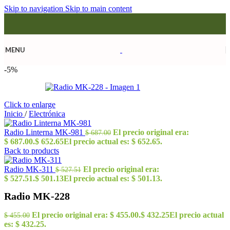
Skip to navigation
Skip to main content
MENU
-5%
Click to enlarge
Inicio
/
Electrónica
Radio Linterna MK-981
El precio original era:
$
687.00
$ 687.00.
$
652.65
El precio actual es: $ 652.65.
Back to products
Radio MK-311
El precio original era:
$
527.51
$ 527.51.
$
501.13
El precio actual es: $ 501.13.
Radio MK-228
El precio original era: $ 455.00.
$
432.25
El precio actual
$
455.00
es: $ 432.25.