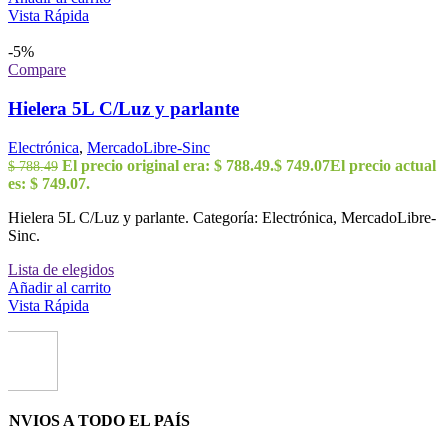
Vista Rápida
-5%
Compare
Hielera 5L C/Luz y parlante
Electrónica
,
MercadoLibre-Sinc
El precio original era: $ 788.49.
$
749.07
El precio actual
$
788.49
es: $ 749.07.
Hielera 5L C/Luz y parlante. Categoría: Electrónica, MercadoLibre-
Sinc.
Lista de elegidos
Añadir al carrito
Vista Rápida
ENVIOS A TODO EL PAÍS