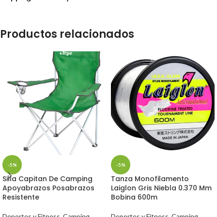
Productos relacionados
-5%
-5%
Silla Capitan De Camping
Tanza Monofilamento
Apoyabrazos Posabrazos
Laiglon Gris Niebla 0.370 Mm
Resistente
Bobina 600m
Deportes y Fitness
,
Camping,
Deportes y Fitness
,
Camping,