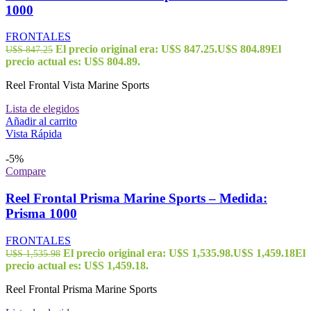
1000
FRONTALES
El precio original era: U$S 847.25.
U$S
804.89
El
U$S
847.25
precio actual es: U$S 804.89.
Reel Frontal Vista Marine Sports
Lista de elegidos
Añadir al carrito
Vista Rápida
-5%
Compare
Reel Frontal Prisma Marine Sports – Medida:
Prisma 1000
FRONTALES
El precio original era: U$S 1,535.98.
U$S
1,459.18
El
U$S
1,535.98
precio actual es: U$S 1,459.18.
Reel Frontal Prisma Marine Sports