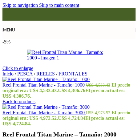
Skip to navigation
Skip to main content
MENU
-5%
Click to enlarge
Inicio
/
PESCA
/
REELES
/
FRONTALES
Reel Frontal Titan Marine - Tamaño: 1000
El precio
U$S
4,533.43
original era: U$S 4,533.43.
U$S
4,306.76
El precio actual es:
U$S 4,306.76.
Back to products
Reel Frontal Titan Marine - Tamaño: 3000
El precio
U$S
4,973.52
original era: U$S 4,973.52.
U$S
4,724.84
El precio actual es:
U$S 4,724.84.
Reel Frontal Titan Marine – Tamaño: 2000