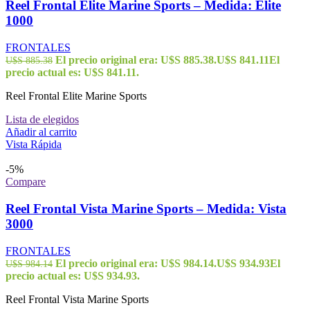
Reel Frontal Elite Marine Sports – Medida: Elite
1000
FRONTALES
El precio original era: U$S 885.38.
U$S
841.11
El
U$S
885.38
precio actual es: U$S 841.11.
Reel Frontal Elite Marine Sports
Lista de elegidos
Añadir al carrito
Vista Rápida
-5%
Compare
Reel Frontal Vista Marine Sports – Medida: Vista
3000
FRONTALES
El precio original era: U$S 984.14.
U$S
934.93
El
U$S
984.14
precio actual es: U$S 934.93.
Reel Frontal Vista Marine Sports