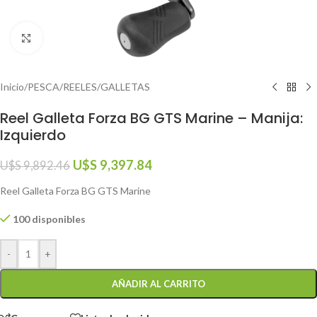
Click to enlarge
Inicio
/
PESCA
/
REELES
/
GALLETAS
Reel Galleta Forza BG GTS Marine – Manija:
Izquierdo
U$S
9,397.84
U$S
9,892.46
Reel Galleta Forza BG GTS Marine
100 disponibles
-
+
AÑADIR AL CARRITO