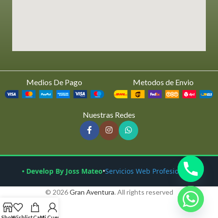
Medios De Pago
Metodos de Envio
Nuestras Redes
• Develop By Joss Mateo
•
Servicios Web Profesionales
© 2026
Gran Aventura
. All rights reserved
Shop
Wishlist
Cart
Mi Cuenta