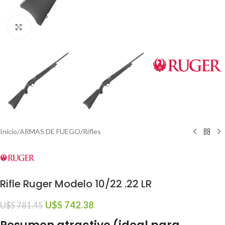
Click to enlarge
Inicio
/
ARMAS DE FUEGO
/
Rifles
Rifle Ruger Modelo 10/22 .22 LR
U$S
742.38
U$S
781.45