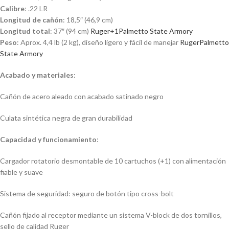
Calibre
: .22 LR
Longitud de cañón
: 18,5″ (46,9 cm)
Longitud total
: 37″ (94 cm)
Ruger
+1
Palmetto State Armory
Peso
: Aprox. 4,4 lb (2 kg), diseño ligero y fácil de manejar
Ruger
Palmetto
State Armory
Acabado y materiales
:
Cañón de acero aleado con acabado satinado negro
Culata sintética negra de gran durabilidad
Capacidad y funcionamiento
:
Cargador rotatorio desmontable de 10 cartuchos (+1) con alimentación
fiable y suave
Sistema de seguridad: seguro de botón tipo cross-bolt
Cañón fijado al receptor mediante un sistema V-block de dos tornillos,
sello de calidad Ruger