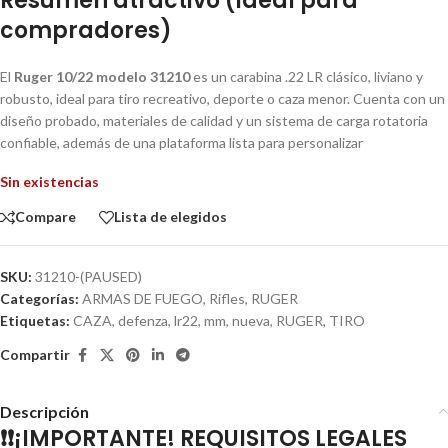
Resumen atractivo (ideal para
compradores)
El
Ruger 10/22 modelo 31210
es un carabina .22 LR clásico, liviano y
robusto, ideal para tiro recreativo, deporte o caza menor. Cuenta con un
diseño probado, materiales de calidad y un sistema de carga rotatoria
confiable, además de una plataforma lista para personalizar
Sin existencias
Compare
Lista de elegidos
SKU:
31210-(PAUSED)
Categorías:
ARMAS DE FUEGO
,
Rifles
,
RUGER
Etiquetas:
CAZA
,
defenza
,
lr22
,
mm
,
nueva
,
RUGER
,
TIRO
Compartir
Descripción
❗❗¡IMPORTANTE! REQUISITOS LEGALES