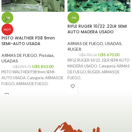
-5%
-5%
RIFLE RUGER 10/22 .22LR SEMI
HOT
AUTO MADERA USADO
PISTO WALTHER P38 9mm
SEMI-AUTO USADA
ARMAS DE FUEGO
,
USADAS
,
RUGER
U$S
670.00
ARMAS DE FUEGO
,
Pistolas
,
U$S
705.26
RIFLE RUGER 10/22 .22LR SEMI AUTO
USADAS
U$S
850.00
MADERA USADO. Categoría: ARMAS
U$S
894.74
PISTO WALTHER P38 9mm SEMI-
DE FUEGO, RUGER, ARMAS DE
AUTO USADA. Categoría: ARMAS DE
FUEGO.
FUEGO, ARMAS DE FUEGO.